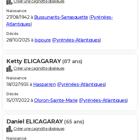
Créer une cagnotte obsèques
City break
Voyage de noces
Climat
Destinations
Voyage nature
Forum
+
PHOTO
Naissance
27/08/1942 à
Bussunarits-Sarrasquette
(
Pyrénées-
GUIDES D'ACHAT
Atlantiques
)
BONS PLANS
Décès
28/10/2025 à
Ispoure
(
Pyrénées-Atlantiques
)
CARTE DE VOEUX
Carte Bonne année
Carte Pâques
Carte de Noël
Carte Saint-Valentin
Carte d'anniversaire
DICTIONNAIRE
Ketty ELICAGARAY
(87 ans)
Créer une cagnotte obsèques
Biographies
Expressions
Dictionnaire
Citations
Proverbes
PROGRAMME TV
Naissance
COPAINS D'AVANT
18/02/1935 à
Hasparren
(
Pyrénées-Atlantiques
)
Décès
Se connecter
Collèges
Universités
Service militaire
S'inscrire
Lycées
Primaires
Entreprises
Avis de recherche
AVIS DE DÉCÈS
15/07/2022 à
Oloron-Sainte-Marie
(
Pyrénées-Atlantiques
)
FORUM
Lifestyle
Sport
Television
Cinema
Bricolage
Culture
Auto
Voyage
Daniel ELICAGARAY
(65 ans)
Créer une cagnotte obsèques
Naissance