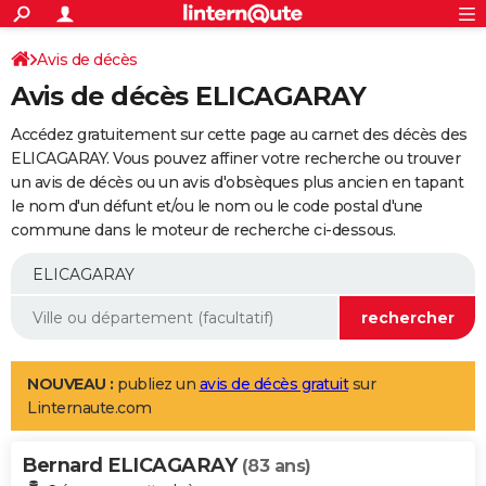
ACTUALITÉS
Connexion
S'inscrire
Avis de décès
Rechercher
Société
Education
Villes
Politique
Faits Divers
Monde
+
SPORT
Avis de décès ELICAGARAY
Football
Cyclisme
Forum
Coupe du monde 2026
Tennis
Rugby
CULTURE
Accédez gratuitement sur cette page au carnet des décès des
TNT
Cinéma
Musique
Programme TV
Streaming
Sorties cinéma
+
ELICAGARAY. Vous pouvez affiner votre recherche ou trouver
FINANCE
un avis de décès ou un avis d'obsèques plus ancien en tapant
Impôts
Immobilier
Banque
Crédit
Retraite
Epargne
Risques naturels par ville
Assurance
AUTO
le nom d'un défunt et/ou le nom ou le code postal d'une
commune dans le moteur de recherche ci-dessous.
Réserver un essai
Berlines
Forum auto
Essais
Citadines
SUV
+
HIGH-TECH
Meilleur smartphone
Ordinateurs
Guide high-tech
Mobiles
Internet
Jeux vidéo
+
BRICOLAGE
Aménagement intérieur
Cuisine
Jardinage
+
Forum
Extérieur
Salle de bains
Rangement
WEEK-END
Escapades
Expositions
Week-end nature
Guides de France
Patrimoine
Musées
+
LIFESTYLE
NOUVEAU :
publiez un
avis de décès gratuit
sur
Linternaute.com
Bien-être
Mode
+
Art de vivre
Loisirs
Modes de vie
SANTE
Bernard ELICAGARAY
Guide de la santé
Médicaments
+
Alimentation
Maladies
Sommeil
(83 ans)
VOYAGE