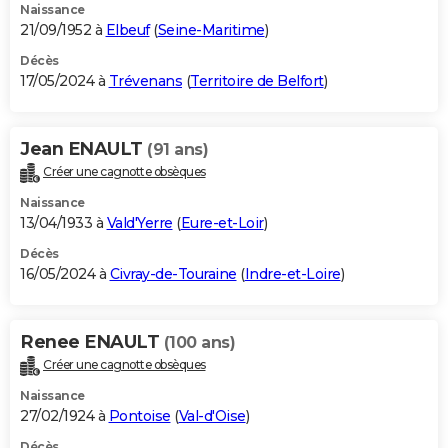
Naissance
21/09/1952 à
Elbeuf
(
Seine-Maritime
)
Décès
17/05/2024 à
Trévenans
(
Territoire de Belfort
)
Jean ENAULT
(91 ans)
Créer une cagnotte obsèques
Naissance
13/04/1933 à
Vald'Yerre
(
Eure-et-Loir
)
Décès
16/05/2024 à
Civray-de-Touraine
(
Indre-et-Loire
)
Renee ENAULT
(100 ans)
Créer une cagnotte obsèques
Naissance
27/02/1924 à
Pontoise
(
Val-d'Oise
)
Décès