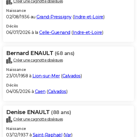
Créer une cagnotte obsèques
City break
Voyage de noces
Climat
Destinations
Voyage nature
Forum
+
PHOTO
Naissance
02/08/1936 au
Grand-Pressigny
(
Indre-et-Loire
)
GUIDES D'ACHAT
Décès
06/07/2026 à la
Celle-Guenand
(
Indre-et-Loire
)
BONS PLANS
CARTE DE VOEUX
Bernard ENAULT
(68 ans)
Carte Bonne année
Carte Pâques
Carte de Noël
Carte Saint-Valentin
Carte d'anniversaire
DICTIONNAIRE
Créer une cagnotte obsèques
Biographies
Expressions
Dictionnaire
Citations
Proverbes
PROGRAMME TV
Naissance
23/01/1958 à
Lion-sur-Mer
(
Calvados
)
COPAINS D'AVANT
Décès
04/05/2026 à
Caen
(
Calvados
)
Se connecter
Collèges
Universités
Service militaire
S'inscrire
Lycées
Primaires
Entreprises
Avis de recherche
AVIS DE DÉCÈS
FORUM
Denise ENAULT
(88 ans)
Lifestyle
Sport
Television
Cinema
Bricolage
Culture
Auto
Voyage
Créer une cagnotte obsèques
Naissance
03/12/1937 à
Saint-Raphaël
(
Var
)