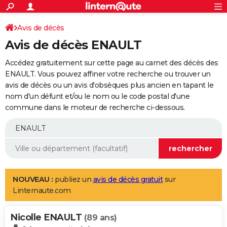
ACTUALITÉS
Connexion
S'inscrire
Avis de décès
Rechercher
Société
Education
Villes
Politique
Faits Divers
Monde
+
SPORT
Avis de décès ENAULT
Football
Cyclisme
Forum
Coupe du monde 2026
Tennis
Rugby
CULTURE
Accédez gratuitement sur cette page au carnet des décès des
TNT
Cinéma
Musique
Programme TV
Streaming
Sorties cinéma
+
ENAULT. Vous pouvez affiner votre recherche ou trouver un
FINANCE
avis de décès ou un avis d'obsèques plus ancien en tapant le
Impôts
Immobilier
Banque
Crédit
Retraite
Epargne
Risques naturels par ville
Assurance
AUTO
nom d'un défunt et/ou le nom ou le code postal d'une
commune dans le moteur de recherche ci-dessous.
Réserver un essai
Berlines
Forum auto
Essais
Citadines
SUV
+
HIGH-TECH
Meilleur smartphone
Ordinateurs
Guide high-tech
Mobiles
Internet
Jeux vidéo
+
BRICOLAGE
Aménagement intérieur
Cuisine
Jardinage
+
Forum
Extérieur
Salle de bains
Rangement
WEEK-END
Escapades
Expositions
Week-end nature
Guides de France
Patrimoine
Musées
+
LIFESTYLE
NOUVEAU :
publiez un
avis de décès gratuit
sur
Linternaute.com
Bien-être
Mode
+
Art de vivre
Loisirs
Modes de vie
SANTE
Nicolle ENAULT
Guide de la santé
Médicaments
+
Alimentation
Maladies
Sommeil
(89 ans)
VOYAGE