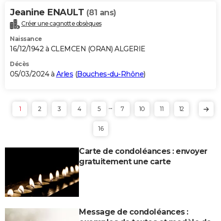
Jeanine ENAULT
(81 ans)
Créer une cagnotte obsèques
Naissance
16/12/1942 à CLEMCEN (ORAN) ALGERIE
Décès
05/03/2024 à
Arles
(
Bouches-du-Rhône
)
...
1
2
3
4
5
7
10
11
12
16
Carte de condoléances : envoyer
gratuitement une carte
Message de condoléances :