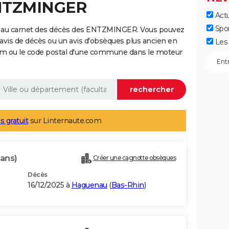
ENTZMINGER
Actu
Spo
e au carnet des décès des ENTZMINGER. Vous pouvez
 avis de décès ou un avis d'obsèques plus ancien en
Les 
nom ou le code postal d'une commune dans le moteur
s gratuit
sur Linternaute.com
 ans)
Créer une cagnotte obsèques
Décès
16/12/2025 à
Haguenau
(
Bas-Rhin
)