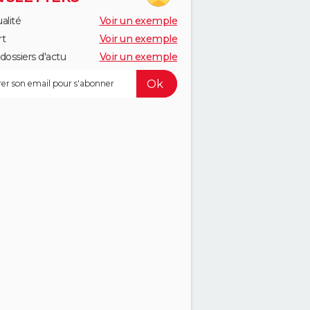
alité
Voir un exemple
rt
Voir un exemple
dossiers d'actu
Voir un exemple