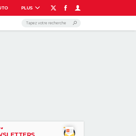
UTO
PLUS
AUTO
HIGH-TECH
BRICOLAGE
WEEK-END
LIFESTYLE
SANTE
VOYAGE
PHOTO
GUIDES D'ACHAT
BONS PLANS
CARTE DE VOEUX
DICTIONNAIRE
PROGRAMME TV
COPAINS D'AVANT
AVIS DE DÉCÈS
FORUM
Connexion
S'inscrire
Rechercher
SLETTERS