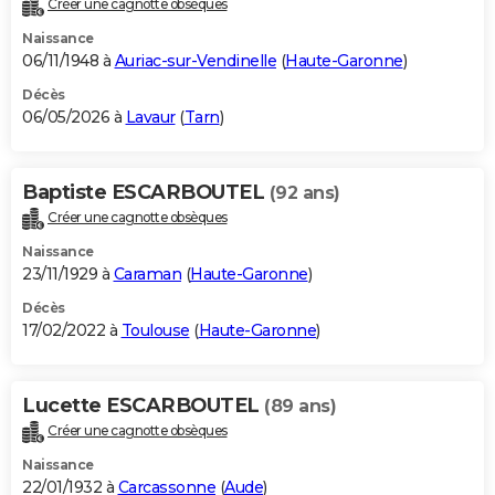
Créer une cagnotte obsèques
City break
Voyage de noces
Climat
Destinations
Voyage nature
Forum
+
PHOTO
Naissance
06/11/1948 à
Auriac-sur-Vendinelle
(
Haute-Garonne
)
GUIDES D'ACHAT
Décès
06/05/2026 à
Lavaur
(
Tarn
)
BONS PLANS
CARTE DE VOEUX
Baptiste ESCARBOUTEL
(92 ans)
Carte Bonne année
Carte Pâques
Carte de Noël
Carte Saint-Valentin
Carte d'anniversaire
DICTIONNAIRE
Créer une cagnotte obsèques
Biographies
Expressions
Dictionnaire
Citations
Proverbes
PROGRAMME TV
Naissance
23/11/1929 à
Caraman
(
Haute-Garonne
)
COPAINS D'AVANT
Décès
17/02/2022 à
Toulouse
(
Haute-Garonne
)
Se connecter
Collèges
Universités
Service militaire
S'inscrire
Lycées
Primaires
Entreprises
Avis de recherche
AVIS DE DÉCÈS
FORUM
Lucette ESCARBOUTEL
(89 ans)
Lifestyle
Sport
Television
Cinema
Bricolage
Culture
Auto
Voyage
Créer une cagnotte obsèques
Naissance
22/01/1932 à
Carcassonne
(
Aude
)