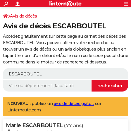
ACTUALITÉS
Connexion
S'inscrire
Avis de décès
Rechercher
Société
Education
Villes
Politique
Faits Divers
Monde
+
SPORT
Avis de décès ESCARBOUTEL
Football
Cyclisme
Forum
Coupe du monde 2026
Tennis
Rugby
CULTURE
Accédez gratuitement sur cette page au carnet des décès des
TNT
Cinéma
Musique
Programme TV
Streaming
Sorties cinéma
+
ESCARBOUTEL. Vous pouvez affiner votre recherche ou
FINANCE
trouver un avis de décès ou un avis d'obsèques plus ancien en
Impôts
Immobilier
Banque
Crédit
Retraite
Epargne
Risques naturels par ville
Assurance
AUTO
tapant le nom d'un défunt et/ou le nom ou le code postal d'une
commune dans le moteur de recherche ci-dessous.
Réserver un essai
Berlines
Forum auto
Essais
Citadines
SUV
+
HIGH-TECH
Meilleur smartphone
Ordinateurs
Guide high-tech
Mobiles
Internet
Jeux vidéo
+
BRICOLAGE
Aménagement intérieur
Cuisine
Jardinage
+
Forum
Extérieur
Salle de bains
Rangement
WEEK-END
Escapades
Expositions
Week-end nature
Guides de France
Patrimoine
Musées
+
LIFESTYLE
NOUVEAU :
publiez un
avis de décès gratuit
sur
Linternaute.com
Bien-être
Mode
+
Art de vivre
Loisirs
Modes de vie
SANTE
Marie ESCARBOUTEL
Guide de la santé
Médicaments
+
Alimentation
Maladies
Sommeil
(77 ans)
VOYAGE