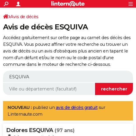
ACTUALITÉS
Connexion
S'inscrire
Avis de décès
Rechercher
Société
Education
Villes
Politique
Faits Divers
Monde
+
SPORT
Avis de décès ESQUIVA
Football
Cyclisme
Forum
Coupe du monde 2026
Tennis
Rugby
CULTURE
Accédez gratuitement sur cette page au carnet des décès des
TNT
Cinéma
Musique
Programme TV
Streaming
Sorties cinéma
+
ESQUIVA. Vous pouvez affiner votre recherche ou trouver un
FINANCE
avis de décès ou un avis d'obsèques plus ancien en tapant le
Impôts
Immobilier
Banque
Crédit
Retraite
Epargne
Risques naturels par ville
Assurance
AUTO
nom d'un défunt et/ou le nom ou le code postal d'une
commune dans le moteur de recherche ci-dessous.
Réserver un essai
Berlines
Forum auto
Essais
Citadines
SUV
+
HIGH-TECH
Meilleur smartphone
Ordinateurs
Guide high-tech
Mobiles
Internet
Jeux vidéo
+
BRICOLAGE
Aménagement intérieur
Cuisine
Jardinage
+
Forum
Extérieur
Salle de bains
Rangement
WEEK-END
Escapades
Expositions
Week-end nature
Guides de France
Patrimoine
Musées
+
LIFESTYLE
NOUVEAU :
publiez un
avis de décès gratuit
sur
Linternaute.com
Bien-être
Mode
+
Art de vivre
Loisirs
Modes de vie
SANTE
Dolores ESQUIVA
Guide de la santé
Médicaments
+
Alimentation
Maladies
Sommeil
(97 ans)
VOYAGE