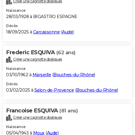
Créer une cagnotte obsèques
City break
Voyage de noces
Climat
Destinations
Voyage nature
Forum
+
PHOTO
Naissance
28/03/1928 à BIGASTRO ESPAGNE
GUIDES D'ACHAT
Décès
18/09/2025 à
Carcassonne
(
Aude
)
BONS PLANS
CARTE DE VOEUX
Frederic ESQUIVA
(62 ans)
Carte Bonne année
Carte Pâques
Carte de Noël
Carte Saint-Valentin
Carte d'anniversaire
DICTIONNAIRE
Créer une cagnotte obsèques
Biographies
Expressions
Dictionnaire
Citations
Proverbes
PROGRAMME TV
Naissance
03/10/1962 à
Marseille
(
Bouches-du-Rhône
)
COPAINS D'AVANT
Décès
03/02/2025 à
Salon-de-Provence
(
Bouches-du-Rhône
)
Se connecter
Collèges
Universités
Service militaire
S'inscrire
Lycées
Primaires
Entreprises
Avis de recherche
AVIS DE DÉCÈS
FORUM
Francoise ESQUIVA
(81 ans)
Lifestyle
Sport
Television
Cinema
Bricolage
Culture
Auto
Voyage
Créer une cagnotte obsèques
Naissance
05/04/1943 à
Moux
(
Aude
)