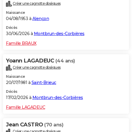
Créer une cagnotte obsèques
City break
Voyage de noces
Climat
Destinations
Voyage nature
Forum
+
PHOTO
Naissance
04/08/1953 à
Alençon
GUIDES D'ACHAT
Décès
BONS PLANS
30/06/2026 à
Montbrun-des-Corbières
CARTE DE VOEUX
Famille BRAUX
Carte Bonne année
Carte Pâques
Carte de Noël
Carte Saint-Valentin
Carte d'anniversaire
DICTIONNAIRE
Yoann LAGADEUC
(44 ans)
Biographies
Expressions
Dictionnaire
Citations
Proverbes
PROGRAMME TV
Créer une cagnotte obsèques
Naissance
COPAINS D'AVANT
20/07/1981 à
Saint-Brieuc
Se connecter
Collèges
Universités
Service militaire
S'inscrire
Lycées
Primaires
Entreprises
Avis de recherche
AVIS DE DÉCÈS
Décès
17/02/2026 à
Montbrun-des-Corbières
FORUM
Famille LAGADEUC
Lifestyle
Sport
Television
Cinema
Bricolage
Culture
Auto
Voyage
Jean CASTRO
(70 ans)
Créer une cagnotte obsèques