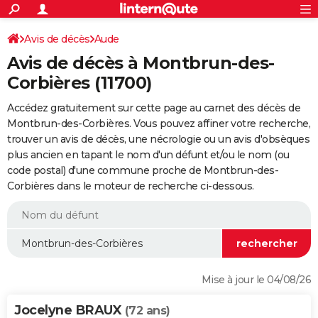
ACTUALITÉS
Connexion
S'inscrire
Avis de décès
Aude
Rechercher
Société
Education
Villes
Politique
Faits Divers
Monde
+
SPORT
Avis de décès à Montbrun-des-
Football
Cyclisme
Forum
Coupe du monde 2026
Tennis
Rugby
CULTURE
Corbières (11700)
TNT
Cinéma
Musique
Programme TV
Streaming
Sorties cinéma
+
FINANCE
Accédez gratuitement sur cette page au carnet des décès de
Montbrun-des-Corbières. Vous pouvez affiner votre recherche,
Impôts
Immobilier
Banque
Crédit
Retraite
Epargne
Risques naturels par ville
Assurance
AUTO
trouver un avis de décès, une nécrologie ou un avis d'obsèques
plus ancien en tapant le nom d'un défunt et/ou le nom (ou
Réserver un essai
Berlines
Forum auto
Essais
Citadines
SUV
+
HIGH-TECH
code postal) d'une commune proche de Montbrun-des-
Corbières dans le moteur de recherche ci-dessous.
Meilleur smartphone
Ordinateurs
Guide high-tech
Mobiles
Internet
Jeux vidéo
+
BRICOLAGE
Aménagement intérieur
Cuisine
Jardinage
+
Forum
Extérieur
Salle de bains
Rangement
WEEK-END
Escapades
Expositions
Week-end nature
Guides de France
Patrimoine
Musées
+
LIFESTYLE
Bien-être
Mode
+
Art de vivre
Loisirs
Modes de vie
SANTE
Mise à jour le 04/08/26
Guide de la santé
Médicaments
+
Alimentation
Maladies
Sommeil
VOYAGE
Jocelyne BRAUX
(72 ans)