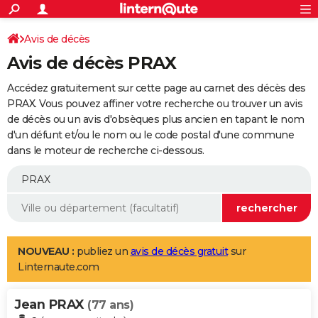
ACTUALITÉS
Connexion
S'inscrire
Avis de décès
Rechercher
Société
Education
Villes
Politique
Faits Divers
Monde
+
SPORT
Avis de décès PRAX
Football
Cyclisme
Forum
Coupe du monde 2026
Tennis
Rugby
CULTURE
Accédez gratuitement sur cette page au carnet des décès des
TNT
Cinéma
Musique
Programme TV
Streaming
Sorties cinéma
+
PRAX. Vous pouvez affiner votre recherche ou trouver un avis
FINANCE
de décès ou un avis d'obsèques plus ancien en tapant le nom
Impôts
Immobilier
Banque
Crédit
Retraite
Epargne
Risques naturels par ville
Assurance
AUTO
d'un défunt et/ou le nom ou le code postal d'une commune
dans le moteur de recherche ci-dessous.
Réserver un essai
Berlines
Forum auto
Essais
Citadines
SUV
+
HIGH-TECH
Meilleur smartphone
Ordinateurs
Guide high-tech
Mobiles
Internet
Jeux vidéo
+
BRICOLAGE
Aménagement intérieur
Cuisine
Jardinage
+
Forum
Extérieur
Salle de bains
Rangement
WEEK-END
Escapades
Expositions
Week-end nature
Guides de France
Patrimoine
Musées
+
LIFESTYLE
NOUVEAU :
publiez un
avis de décès gratuit
sur
Linternaute.com
Bien-être
Mode
+
Art de vivre
Loisirs
Modes de vie
SANTE
Jean PRAX
Guide de la santé
Médicaments
+
Alimentation
Maladies
Sommeil
(77 ans)
VOYAGE