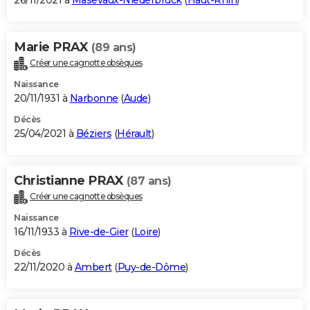
26/11/2021 à
Masevaux-Niederbruck
(
Haut-Rhin
)
Marie PRAX
(89 ans)
Créer une cagnotte obsèques
Naissance
20/11/1931 à
Narbonne
(
Aude
)
Décès
25/04/2021 à
Béziers
(
Hérault
)
Christianne PRAX
(87 ans)
Créer une cagnotte obsèques
Naissance
16/11/1933 à
Rive-de-Gier
(
Loire
)
Décès
22/11/2020 à
Ambert
(
Puy-de-Dôme
)