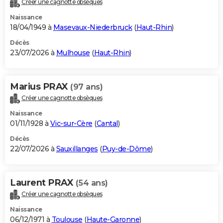
Créer une cagnotte obsèques
City break
Voyage de noces
Climat
Destinations
Voyage nature
Forum
+
PHOTO
Naissance
18/04/1949 à
Masevaux-Niederbruck
(
Haut-Rhin
)
GUIDES D'ACHAT
Décès
23/07/2026 à
Mulhouse
(
Haut-Rhin
)
BONS PLANS
CARTE DE VOEUX
Marius PRAX
(97 ans)
Carte Bonne année
Carte Pâques
Carte de Noël
Carte Saint-Valentin
Carte d'anniversaire
DICTIONNAIRE
Créer une cagnotte obsèques
Biographies
Expressions
Dictionnaire
Citations
Proverbes
PROGRAMME TV
Naissance
01/11/1928 à
Vic-sur-Cère
(
Cantal
)
COPAINS D'AVANT
Décès
22/07/2026 à
Sauxillanges
(
Puy-de-Dôme
)
Se connecter
Collèges
Universités
Service militaire
S'inscrire
Lycées
Primaires
Entreprises
Avis de recherche
AVIS DE DÉCÈS
FORUM
Laurent PRAX
(54 ans)
Lifestyle
Sport
Television
Cinema
Bricolage
Culture
Auto
Voyage
Créer une cagnotte obsèques
Naissance
06/12/1971 à
Toulouse
(
Haute-Garonne
)