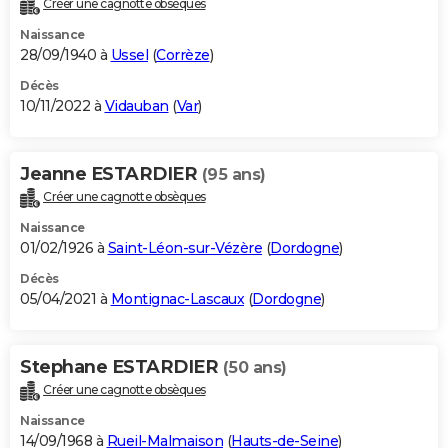
Créer une cagnotte obsèques
City break
Voyage de noces
Climat
Destinations
Voyage nature
Forum
+
PHOTO
Naissance
28/09/1940 à
Ussel
(
Corrèze
)
GUIDES D'ACHAT
Décès
10/11/2022 à
Vidauban
(
Var
)
BONS PLANS
CARTE DE VOEUX
Jeanne ESTARDIER
(95 ans)
Carte Bonne année
Carte Pâques
Carte de Noël
Carte Saint-Valentin
Carte d'anniversaire
DICTIONNAIRE
Créer une cagnotte obsèques
Biographies
Expressions
Dictionnaire
Citations
Proverbes
PROGRAMME TV
Naissance
01/02/1926 à
Saint-Léon-sur-Vézère
(
Dordogne
)
COPAINS D'AVANT
Décès
05/04/2021 à
Montignac-Lascaux
(
Dordogne
)
Se connecter
Collèges
Universités
Service militaire
S'inscrire
Lycées
Primaires
Entreprises
Avis de recherche
AVIS DE DÉCÈS
FORUM
Stephane ESTARDIER
(50 ans)
Lifestyle
Sport
Television
Cinema
Bricolage
Culture
Auto
Voyage
Créer une cagnotte obsèques
Naissance
14/09/1968 à
Rueil-Malmaison
(
Hauts-de-Seine
)