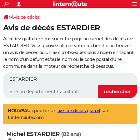
ACTUALITÉS
Connexion
S'inscrire
Avis de décès
Rechercher
Société
Education
Villes
Politique
Faits Divers
Monde
+
SPORT
Avis de décès ESTARDIER
Football
Cyclisme
Forum
Coupe du monde 2026
Tennis
Rugby
CULTURE
Accédez gratuitement sur cette page au carnet des décès des
TNT
Cinéma
Musique
Programme TV
Streaming
Sorties cinéma
+
ESTARDIER. Vous pouvez affiner votre recherche ou trouver
FINANCE
un avis de décès ou un avis d'obsèques plus ancien en tapant
Impôts
Immobilier
Banque
Crédit
Retraite
Epargne
Risques naturels par ville
Assurance
AUTO
le nom d'un défunt et/ou le nom ou le code postal d'une
commune dans le moteur de recherche ci-dessous.
Réserver un essai
Berlines
Forum auto
Essais
Citadines
SUV
+
HIGH-TECH
Meilleur smartphone
Ordinateurs
Guide high-tech
Mobiles
Internet
Jeux vidéo
+
BRICOLAGE
Aménagement intérieur
Cuisine
Jardinage
+
Forum
Extérieur
Salle de bains
Rangement
WEEK-END
Escapades
Expositions
Week-end nature
Guides de France
Patrimoine
Musées
+
LIFESTYLE
NOUVEAU :
publiez un
avis de décès gratuit
sur
Linternaute.com
Bien-être
Mode
+
Art de vivre
Loisirs
Modes de vie
SANTE
Michel ESTARDIER
Guide de la santé
Médicaments
+
Alimentation
Maladies
Sommeil
(82 ans)
VOYAGE