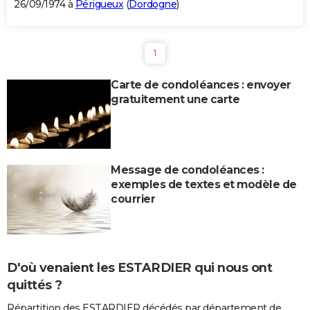
26/09/1974 à
Périgueux
(
Dordogne
)
1
Carte de condoléances : envoyer
gratuitement une carte
Message de condoléances :
exemples de textes et modèle de
courrier
D'où venaient les ESTARDIER qui nous ont
quittés ?
Répartition des ESTARDIER décédés par département de