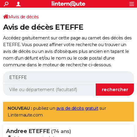
ACTUALITÉS
Connexion
S'inscrire
Avis de décès
Rechercher
Société
Education
Villes
Politique
Faits Divers
Monde
+
SPORT
Avis de décès ETEFFE
Football
Cyclisme
Forum
Coupe du monde 2026
Tennis
Rugby
CULTURE
Accédez gratuitement sur cette page au carnet des décès des
TNT
Cinéma
Musique
Programme TV
Streaming
Sorties cinéma
+
ETEFFE. Vous pouvez affiner votre recherche ou trouver un
FINANCE
avis de décès ou un avis d'obsèques plus ancien en tapant le
Impôts
Immobilier
Banque
Crédit
Retraite
Epargne
Risques naturels par ville
Assurance
AUTO
nom d'un défunt et/ou le nom ou le code postal d'une
commune dans le moteur de recherche ci-dessous.
Réserver un essai
Berlines
Forum auto
Essais
Citadines
SUV
+
HIGH-TECH
Meilleur smartphone
Ordinateurs
Guide high-tech
Mobiles
Internet
Jeux vidéo
+
BRICOLAGE
Aménagement intérieur
Cuisine
Jardinage
+
Forum
Extérieur
Salle de bains
Rangement
WEEK-END
Escapades
Expositions
Week-end nature
Guides de France
Patrimoine
Musées
+
LIFESTYLE
NOUVEAU :
publiez un
avis de décès gratuit
sur
Linternaute.com
Bien-être
Mode
+
Art de vivre
Loisirs
Modes de vie
SANTE
Andree ETEFFE
Guide de la santé
Médicaments
+
Alimentation
Maladies
Sommeil
(74 ans)
VOYAGE