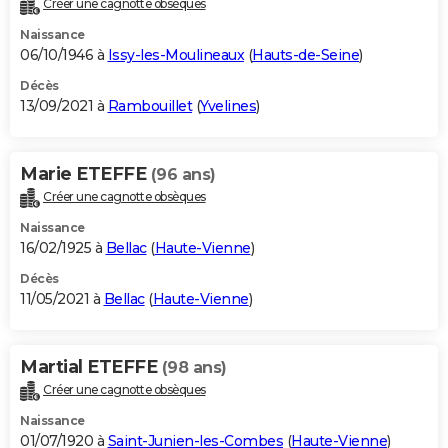
Créer une cagnotte obsèques
City break
Voyage de noces
Climat
Destinations
Voyage nature
Forum
+
PHOTO
Naissance
06/10/1946 à
Issy-les-Moulineaux
(
Hauts-de-Seine
)
GUIDES D'ACHAT
Décès
13/09/2021 à
Rambouillet
(
Yvelines
)
BONS PLANS
CARTE DE VOEUX
Marie ETEFFE
(96 ans)
Carte Bonne année
Carte Pâques
Carte de Noël
Carte Saint-Valentin
Carte d'anniversaire
DICTIONNAIRE
Créer une cagnotte obsèques
Biographies
Expressions
Dictionnaire
Citations
Proverbes
PROGRAMME TV
Naissance
16/02/1925 à
Bellac
(
Haute-Vienne
)
COPAINS D'AVANT
Décès
11/05/2021 à
Bellac
(
Haute-Vienne
)
Se connecter
Collèges
Universités
Service militaire
S'inscrire
Lycées
Primaires
Entreprises
Avis de recherche
AVIS DE DÉCÈS
FORUM
Martial ETEFFE
(98 ans)
Lifestyle
Sport
Television
Cinema
Bricolage
Culture
Auto
Voyage
Créer une cagnotte obsèques
Naissance
01/07/1920 à
Saint-Junien-les-Combes
(
Haute-Vienne
)