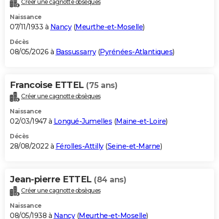
Créer une cagnotte obsèques
City break
Voyage de noces
Climat
Destinations
Voyage nature
Forum
+
PHOTO
Naissance
07/11/1933 à
Nancy
(
Meurthe-et-Moselle
)
GUIDES D'ACHAT
Décès
08/05/2026 à
Bassussarry
(
Pyrénées-Atlantiques
)
BONS PLANS
CARTE DE VOEUX
Francoise ETTEL
(75 ans)
Carte Bonne année
Carte Pâques
Carte de Noël
Carte Saint-Valentin
Carte d'anniversaire
DICTIONNAIRE
Créer une cagnotte obsèques
Biographies
Expressions
Dictionnaire
Citations
Proverbes
PROGRAMME TV
Naissance
02/03/1947 à
Longué-Jumelles
(
Maine-et-Loire
)
COPAINS D'AVANT
Décès
28/08/2022 à
Férolles-Attilly
(
Seine-et-Marne
)
Se connecter
Collèges
Universités
Service militaire
S'inscrire
Lycées
Primaires
Entreprises
Avis de recherche
AVIS DE DÉCÈS
FORUM
Jean-pierre ETTEL
(84 ans)
Lifestyle
Sport
Television
Cinema
Bricolage
Culture
Auto
Voyage
Créer une cagnotte obsèques
Naissance
08/05/1938 à
Nancy
(
Meurthe-et-Moselle
)