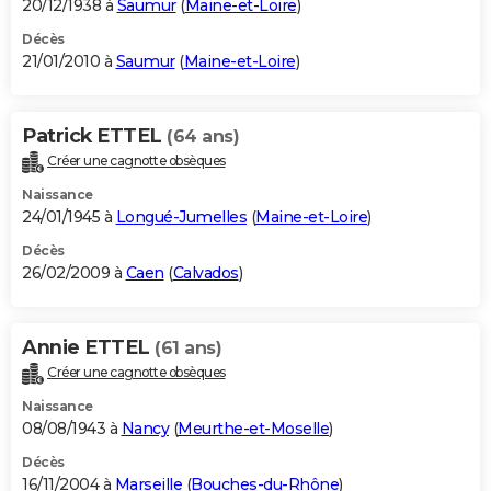
20/12/1938 à
Saumur
(
Maine-et-Loire
)
Décès
21/01/2010 à
Saumur
(
Maine-et-Loire
)
Patrick ETTEL
(64 ans)
Créer une cagnotte obsèques
Naissance
24/01/1945 à
Longué-Jumelles
(
Maine-et-Loire
)
Décès
26/02/2009 à
Caen
(
Calvados
)
Annie ETTEL
(61 ans)
Créer une cagnotte obsèques
Naissance
08/08/1943 à
Nancy
(
Meurthe-et-Moselle
)
Décès
16/11/2004 à
Marseille
(
Bouches-du-Rhône
)