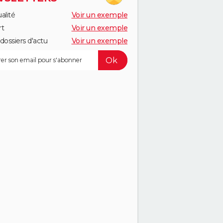
alité
Voir un exemple
rt
Voir un exemple
dossiers d'actu
Voir un exemple