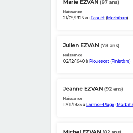
Marie EZVAN
(97 ans)
Naissance
21/05/1925 au
Faouët
(
Morbihan
)
Julien EZVAN
(78 ans)
Naissance
02/12/1940 à
Plouescat
(
Finistère
)
Jeanne EZVAN
(92 ans)
Naissance
17/11/1925 à
Larmor-Plage
(
Morbih
Michel EZVAN
(82 ans)