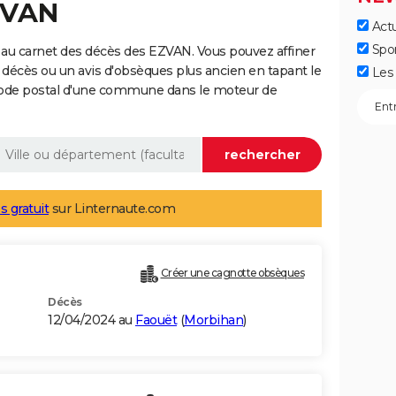
ZVAN
Actu
Spo
 au carnet des décès des EZVAN. Vous pouvez affiner
 décès ou un avis d'obsèques plus ancien en tapant le
Les 
code postal d'une commune dans le moteur de
s gratuit
sur Linternaute.com
Créer une cagnotte obsèques
Décès
12/04/2024 au
Faouët
(
Morbihan
)