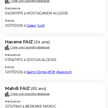
Créer une cagnotte obsèques
City break
Voyage de noces
Climat
Destinations
Voyage nature
Forum
+
PHOTO
Naissance
04/09/1975 à MOSTAGANEM ALGERIE
GUIDES D'ACHAT
Décès
21/07/2026 à
Cajarc
(
Lot
)
BONS PLANS
CARTE DE VOEUX
Hacene FAIZ
(54 ans)
Carte Bonne année
Carte Pâques
Carte de Noël
Carte Saint-Valentin
Carte d'anniversaire
DICTIONNAIRE
Créer une cagnotte obsèques
Biographies
Expressions
Dictionnaire
Citations
Proverbes
PROGRAMME TV
Naissance
07/06/1972 à JDIOUIA ALGERIE
COPAINS D'AVANT
Décès
12/07/2026 à
Saint-Côme-d'Olt
(
Aveyron
)
Se connecter
Collèges
Universités
Service militaire
S'inscrire
Lycées
Primaires
Entreprises
Avis de recherche
AVIS DE DÉCÈS
FORUM
Mahdi FAIZ
(85 ans)
Lifestyle
Sport
Television
Cinema
Bricolage
Culture
Auto
Voyage
Créer une cagnotte obsèques
Naissance
31/12/1940 à BERKANE MAROC