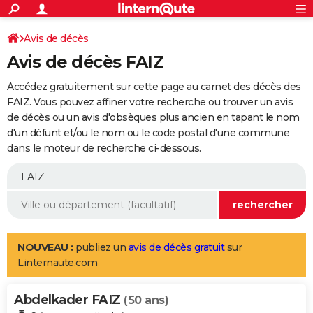
ACTUALITÉS
Connexion
S'inscrire
Avis de décès
Rechercher
Société
Education
Villes
Politique
Faits Divers
Monde
+
SPORT
Avis de décès FAIZ
Football
Cyclisme
Forum
Coupe du monde 2026
Tennis
Rugby
CULTURE
Accédez gratuitement sur cette page au carnet des décès des
TNT
Cinéma
Musique
Programme TV
Streaming
Sorties cinéma
+
FAIZ. Vous pouvez affiner votre recherche ou trouver un avis
FINANCE
de décès ou un avis d'obsèques plus ancien en tapant le nom
Impôts
Immobilier
Banque
Crédit
Retraite
Epargne
Risques naturels par ville
Assurance
AUTO
d'un défunt et/ou le nom ou le code postal d'une commune
dans le moteur de recherche ci-dessous.
Réserver un essai
Berlines
Forum auto
Essais
Citadines
SUV
+
HIGH-TECH
Meilleur smartphone
Ordinateurs
Guide high-tech
Mobiles
Internet
Jeux vidéo
+
BRICOLAGE
Aménagement intérieur
Cuisine
Jardinage
+
Forum
Extérieur
Salle de bains
Rangement
WEEK-END
Escapades
Expositions
Week-end nature
Guides de France
Patrimoine
Musées
+
LIFESTYLE
NOUVEAU :
publiez un
avis de décès gratuit
sur
Linternaute.com
Bien-être
Mode
+
Art de vivre
Loisirs
Modes de vie
SANTE
Abdelkader FAIZ
Guide de la santé
Médicaments
+
Alimentation
Maladies
Sommeil
(50 ans)
VOYAGE