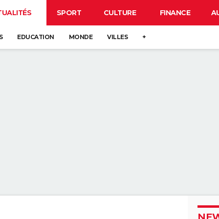
TUALITÉS
SPORT
CULTURE
FINANCE
A
S
EDUCATION
MONDE
VILLES
+
NEW