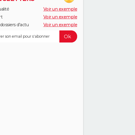
alité
Voir un exemple
rt
Voir un exemple
dossiers d'actu
Voir un exemple