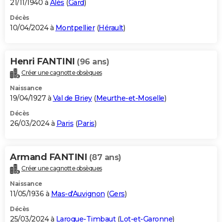
21/11/1940 à
Alès
(
Gard
)
Décès
10/04/2024 à
Montpellier
(
Hérault
)
Henri FANTINI
(96 ans)
Créer une cagnotte obsèques
Naissance
19/04/1927 à
Val de Briey
(
Meurthe-et-Moselle
)
Décès
26/03/2024 à
Paris
(
Paris
)
Armand FANTINI
(87 ans)
Créer une cagnotte obsèques
Naissance
11/05/1936 à
Mas-d'Auvignon
(
Gers
)
Décès
25/03/2024 à
Laroque-Timbaut
(
Lot-et-Garonne
)