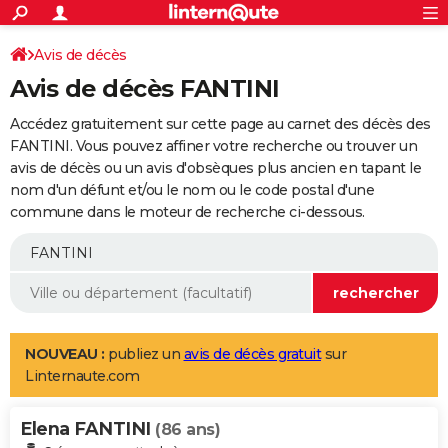
ACTUALITÉS
Connexion
S'inscrire
Avis de décès
Rechercher
Société
Education
Villes
Politique
Faits Divers
Monde
+
SPORT
Avis de décès FANTINI
Football
Cyclisme
Forum
Coupe du monde 2026
Tennis
Rugby
CULTURE
Accédez gratuitement sur cette page au carnet des décès des
TNT
Cinéma
Musique
Programme TV
Streaming
Sorties cinéma
+
FANTINI. Vous pouvez affiner votre recherche ou trouver un
FINANCE
avis de décès ou un avis d'obsèques plus ancien en tapant le
Impôts
Immobilier
Banque
Crédit
Retraite
Epargne
Risques naturels par ville
Assurance
AUTO
nom d'un défunt et/ou le nom ou le code postal d'une
commune dans le moteur de recherche ci-dessous.
Réserver un essai
Berlines
Forum auto
Essais
Citadines
SUV
+
HIGH-TECH
Meilleur smartphone
Ordinateurs
Guide high-tech
Mobiles
Internet
Jeux vidéo
+
BRICOLAGE
Aménagement intérieur
Cuisine
Jardinage
+
Forum
Extérieur
Salle de bains
Rangement
WEEK-END
Escapades
Expositions
Week-end nature
Guides de France
Patrimoine
Musées
+
LIFESTYLE
NOUVEAU :
publiez un
avis de décès gratuit
sur
Linternaute.com
Bien-être
Mode
+
Art de vivre
Loisirs
Modes de vie
SANTE
Elena FANTINI
Guide de la santé
Médicaments
+
Alimentation
Maladies
Sommeil
(86 ans)
VOYAGE