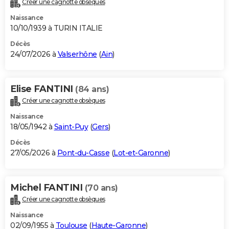
Créer une cagnotte obsèques
City break
Voyage de noces
Climat
Destinations
Voyage nature
Forum
+
PHOTO
Naissance
10/10/1939 à TURIN ITALIE
GUIDES D'ACHAT
Décès
24/07/2026 à
Valserhône
(
Ain
)
BONS PLANS
CARTE DE VOEUX
Elise FANTINI
(84 ans)
Carte Bonne année
Carte Pâques
Carte de Noël
Carte Saint-Valentin
Carte d'anniversaire
DICTIONNAIRE
Créer une cagnotte obsèques
Biographies
Expressions
Dictionnaire
Citations
Proverbes
PROGRAMME TV
Naissance
18/05/1942 à
Saint-Puy
(
Gers
)
COPAINS D'AVANT
Décès
27/05/2026 à
Pont-du-Casse
(
Lot-et-Garonne
)
Se connecter
Collèges
Universités
Service militaire
S'inscrire
Lycées
Primaires
Entreprises
Avis de recherche
AVIS DE DÉCÈS
FORUM
Michel FANTINI
(70 ans)
Lifestyle
Sport
Television
Cinema
Bricolage
Culture
Auto
Voyage
Créer une cagnotte obsèques
Naissance
02/09/1955 à
Toulouse
(
Haute-Garonne
)