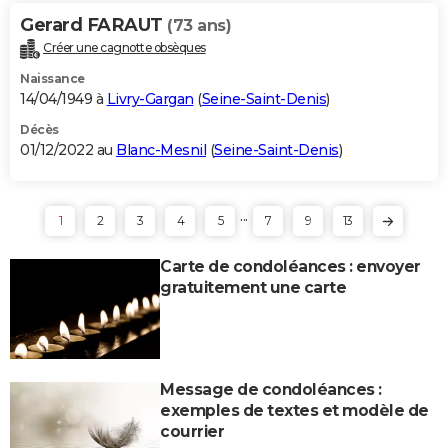
Gerard FARAUT
(73 ans)
Créer une cagnotte obsèques
Naissance
14/04/1949 à
Livry-Gargan
(
Seine-Saint-Denis
)
Décès
01/12/2022 au
Blanc-Mesnil
(
Seine-Saint-Denis
)
...
1
2
3
4
5
7
9
13
Carte de condoléances : envoyer
gratuitement une carte
Message de condoléances :
exemples de textes et modèle de
courrier