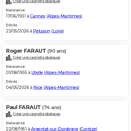
Créer une cagnotte obsèques
City break
Voyage de noces
Climat
Destinations
Voyage nature
Forum
+
PHOTO
Naissance
17/06/1931 à
Cannes
(
Alpes-Maritimes
)
GUIDES D'ACHAT
Décès
23/05/2026 à
Pélussin
(
Loire
)
BONS PLANS
CARTE DE VOEUX
Roger FARAUT
(90 ans)
Carte Bonne année
Carte Pâques
Carte de Noël
Carte Saint-Valentin
Carte d'anniversaire
DICTIONNAIRE
Créer une cagnotte obsèques
Biographies
Expressions
Dictionnaire
Citations
Proverbes
PROGRAMME TV
Naissance
01/08/1935 à
Utelle
(
Alpes-Maritimes
)
COPAINS D'AVANT
Décès
04/05/2026 à
Nice
(
Alpes-Maritimes
)
Se connecter
Collèges
Universités
Service militaire
S'inscrire
Lycées
Primaires
Entreprises
Avis de recherche
AVIS DE DÉCÈS
FORUM
Paul FARAUT
(74 ans)
Lifestyle
Sport
Television
Cinema
Bricolage
Culture
Auto
Voyage
Créer une cagnotte obsèques
Naissance
22/08/1951 à
Argentat-sur-Dordogne
(
Corrèze
)