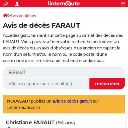
ACTUALITÉS
Connexion
S'inscrire
Avis de décès
Rechercher
Société
Education
Villes
Politique
Faits Divers
Monde
+
SPORT
Avis de décès FARAUT
Football
Cyclisme
Forum
Coupe du monde 2026
Tennis
Rugby
CULTURE
Accédez gratuitement sur cette page au carnet des décès des
TNT
Cinéma
Musique
Programme TV
Streaming
Sorties cinéma
+
FARAUT. Vous pouvez affiner votre recherche ou trouver un
FINANCE
avis de décès ou un avis d'obsèques plus ancien en tapant le
Impôts
Immobilier
Banque
Crédit
Retraite
Epargne
Risques naturels par ville
Assurance
AUTO
nom d'un défunt et/ou le nom ou le code postal d'une
commune dans le moteur de recherche ci-dessous.
Réserver un essai
Berlines
Forum auto
Essais
Citadines
SUV
+
HIGH-TECH
Meilleur smartphone
Ordinateurs
Guide high-tech
Mobiles
Internet
Jeux vidéo
+
BRICOLAGE
Aménagement intérieur
Cuisine
Jardinage
+
Forum
Extérieur
Salle de bains
Rangement
WEEK-END
Escapades
Expositions
Week-end nature
Guides de France
Patrimoine
Musées
+
LIFESTYLE
NOUVEAU :
publiez un
avis de décès gratuit
sur
Linternaute.com
Bien-être
Mode
+
Art de vivre
Loisirs
Modes de vie
SANTE
Christiane FARAUT
Guide de la santé
Médicaments
+
Alimentation
Maladies
Sommeil
(94 ans)
VOYAGE