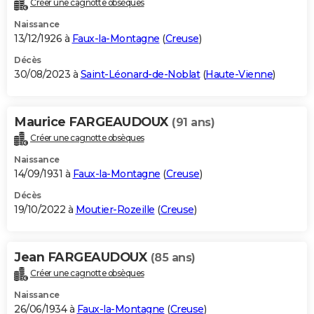
Créer une cagnotte obsèques
City break
Voyage de noces
Climat
Destinations
Voyage nature
Forum
+
PHOTO
Naissance
13/12/1926 à
Faux-la-Montagne
(
Creuse
)
GUIDES D'ACHAT
Décès
30/08/2023 à
Saint-Léonard-de-Noblat
(
Haute-Vienne
)
BONS PLANS
CARTE DE VOEUX
Maurice FARGEAUDOUX
(91 ans)
Carte Bonne année
Carte Pâques
Carte de Noël
Carte Saint-Valentin
Carte d'anniversaire
DICTIONNAIRE
Créer une cagnotte obsèques
Biographies
Expressions
Dictionnaire
Citations
Proverbes
PROGRAMME TV
Naissance
14/09/1931 à
Faux-la-Montagne
(
Creuse
)
COPAINS D'AVANT
Décès
19/10/2022 à
Moutier-Rozeille
(
Creuse
)
Se connecter
Collèges
Universités
Service militaire
S'inscrire
Lycées
Primaires
Entreprises
Avis de recherche
AVIS DE DÉCÈS
FORUM
Jean FARGEAUDOUX
(85 ans)
Lifestyle
Sport
Television
Cinema
Bricolage
Culture
Auto
Voyage
Créer une cagnotte obsèques
Naissance
26/06/1934 à
Faux-la-Montagne
(
Creuse
)