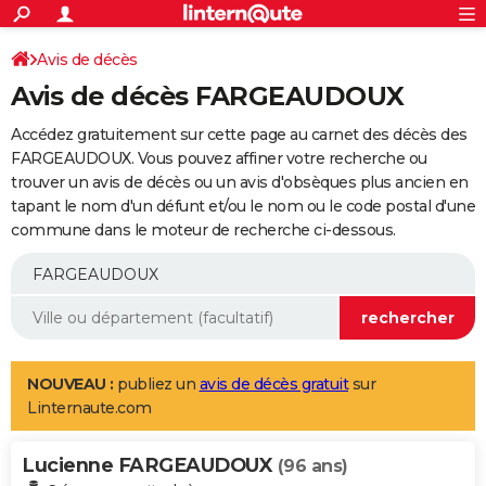
ACTUALITÉS
Connexion
S'inscrire
Avis de décès
Rechercher
Société
Education
Villes
Politique
Faits Divers
Monde
+
SPORT
Avis de décès FARGEAUDOUX
Football
Cyclisme
Forum
Coupe du monde 2026
Tennis
Rugby
CULTURE
Accédez gratuitement sur cette page au carnet des décès des
TNT
Cinéma
Musique
Programme TV
Streaming
Sorties cinéma
+
FARGEAUDOUX. Vous pouvez affiner votre recherche ou
FINANCE
trouver un avis de décès ou un avis d'obsèques plus ancien en
Impôts
Immobilier
Banque
Crédit
Retraite
Epargne
Risques naturels par ville
Assurance
AUTO
tapant le nom d'un défunt et/ou le nom ou le code postal d'une
commune dans le moteur de recherche ci-dessous.
Réserver un essai
Berlines
Forum auto
Essais
Citadines
SUV
+
HIGH-TECH
Meilleur smartphone
Ordinateurs
Guide high-tech
Mobiles
Internet
Jeux vidéo
+
BRICOLAGE
Aménagement intérieur
Cuisine
Jardinage
+
Forum
Extérieur
Salle de bains
Rangement
WEEK-END
Escapades
Expositions
Week-end nature
Guides de France
Patrimoine
Musées
+
LIFESTYLE
NOUVEAU :
publiez un
avis de décès gratuit
sur
Linternaute.com
Bien-être
Mode
+
Art de vivre
Loisirs
Modes de vie
SANTE
Lucienne FARGEAUDOUX
Guide de la santé
Médicaments
+
Alimentation
Maladies
Sommeil
(96 ans)
VOYAGE