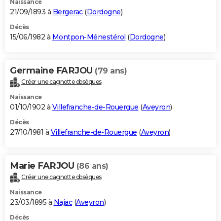
Naissance
21/09/1893 à
Bergerac
(
Dordogne
)
Décès
15/06/1982 à
Montpon-Ménestérol
(
Dordogne
)
Germaine FARJOU
(79 ans)
Créer une cagnotte obsèques
Naissance
01/10/1902 à
Villefranche-de-Rouergue
(
Aveyron
)
Décès
27/10/1981 à
Villefranche-de-Rouergue
(
Aveyron
)
Marie FARJOU
(86 ans)
Créer une cagnotte obsèques
Naissance
23/03/1895 à
Najac
(
Aveyron
)
Décès