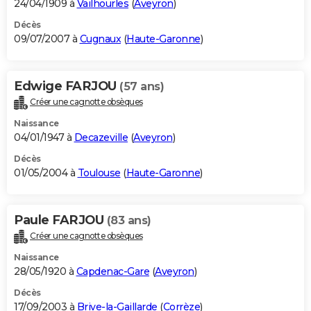
24/04/1909 à
Vailhourles
(
Aveyron
)
Décès
09/07/2007 à
Cugnaux
(
Haute-Garonne
)
Edwige FARJOU
(57 ans)
Créer une cagnotte obsèques
Naissance
04/01/1947 à
Decazeville
(
Aveyron
)
Décès
01/05/2004 à
Toulouse
(
Haute-Garonne
)
Paule FARJOU
(83 ans)
Créer une cagnotte obsèques
Naissance
28/05/1920 à
Capdenac-Gare
(
Aveyron
)
Décès
17/09/2003 à
Brive-la-Gaillarde
(
Corrèze
)