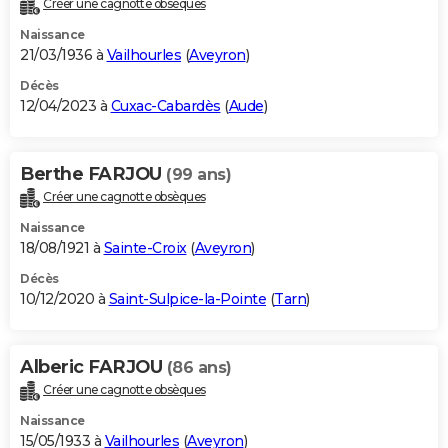
Créer une cagnotte obsèques
City break
Voyage de noces
Climat
Destinations
Voyage nature
Forum
+
PHOTO
Naissance
21/03/1936 à
Vailhourles
(
Aveyron
)
GUIDES D'ACHAT
Décès
12/04/2023 à
Cuxac-Cabardès
(
Aude
)
BONS PLANS
CARTE DE VOEUX
Berthe FARJOU
(99 ans)
Carte Bonne année
Carte Pâques
Carte de Noël
Carte Saint-Valentin
Carte d'anniversaire
DICTIONNAIRE
Créer une cagnotte obsèques
Biographies
Expressions
Dictionnaire
Citations
Proverbes
PROGRAMME TV
Naissance
18/08/1921 à
Sainte-Croix
(
Aveyron
)
COPAINS D'AVANT
Décès
10/12/2020 à
Saint-Sulpice-la-Pointe
(
Tarn
)
Se connecter
Collèges
Universités
Service militaire
S'inscrire
Lycées
Primaires
Entreprises
Avis de recherche
AVIS DE DÉCÈS
FORUM
Alberic FARJOU
(86 ans)
Lifestyle
Sport
Television
Cinema
Bricolage
Culture
Auto
Voyage
Créer une cagnotte obsèques
Naissance
15/05/1933 à
Vailhourles
(
Aveyron
)