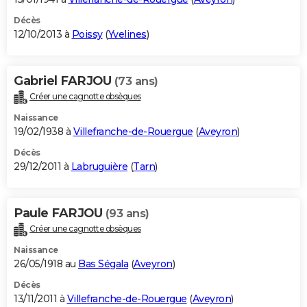
Décès
12/10/2013 à
Poissy
(
Yvelines
)
Gabriel FARJOU
(73 ans)
Créer une cagnotte obsèques
Naissance
19/02/1938 à
Villefranche-de-Rouergue
(
Aveyron
)
Décès
29/12/2011 à
Labruguière
(
Tarn
)
Paule FARJOU
(93 ans)
Créer une cagnotte obsèques
Naissance
26/05/1918 au
Bas Ségala
(
Aveyron
)
Décès
13/11/2011 à
Villefranche-de-Rouergue
(
Aveyron
)