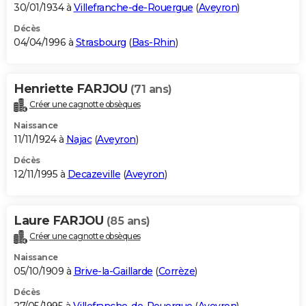
30/01/1934 à
Villefranche-de-Rouergue
(
Aveyron
)
Décès
04/04/1996 à
Strasbourg
(
Bas-Rhin
)
Henriette FARJOU
(71 ans)
Créer une cagnotte obsèques
Naissance
11/11/1924 à
Najac
(
Aveyron
)
Décès
12/11/1995 à
Decazeville
(
Aveyron
)
Laure FARJOU
(85 ans)
Créer une cagnotte obsèques
Naissance
05/10/1909 à
Brive-la-Gaillarde
(
Corrèze
)
Décès