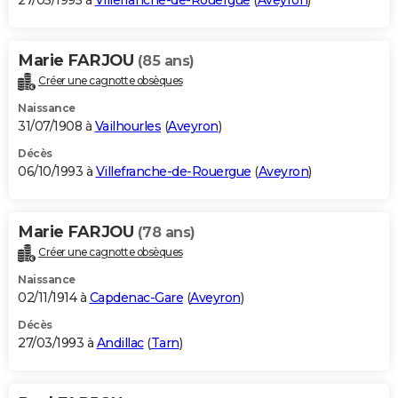
27/05/1995 à
Villefranche-de-Rouergue
(
Aveyron
)
Marie FARJOU
(85 ans)
Créer une cagnotte obsèques
Naissance
31/07/1908 à
Vailhourles
(
Aveyron
)
Décès
06/10/1993 à
Villefranche-de-Rouergue
(
Aveyron
)
Marie FARJOU
(78 ans)
Créer une cagnotte obsèques
Naissance
02/11/1914 à
Capdenac-Gare
(
Aveyron
)
Décès
27/03/1993 à
Andillac
(
Tarn
)