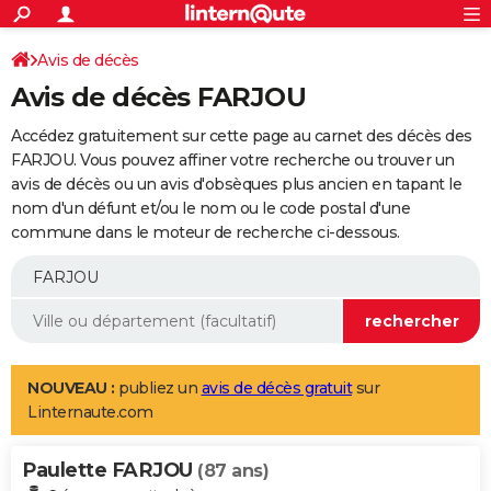
ACTUALITÉS
Connexion
S'inscrire
Avis de décès
Rechercher
Société
Education
Villes
Politique
Faits Divers
Monde
+
SPORT
Avis de décès FARJOU
Football
Cyclisme
Forum
Coupe du monde 2026
Tennis
Rugby
CULTURE
Accédez gratuitement sur cette page au carnet des décès des
TNT
Cinéma
Musique
Programme TV
Streaming
Sorties cinéma
+
FARJOU. Vous pouvez affiner votre recherche ou trouver un
FINANCE
avis de décès ou un avis d'obsèques plus ancien en tapant le
Impôts
Immobilier
Banque
Crédit
Retraite
Epargne
Risques naturels par ville
Assurance
AUTO
nom d'un défunt et/ou le nom ou le code postal d'une
commune dans le moteur de recherche ci-dessous.
Réserver un essai
Berlines
Forum auto
Essais
Citadines
SUV
+
HIGH-TECH
Meilleur smartphone
Ordinateurs
Guide high-tech
Mobiles
Internet
Jeux vidéo
+
BRICOLAGE
Aménagement intérieur
Cuisine
Jardinage
+
Forum
Extérieur
Salle de bains
Rangement
WEEK-END
Escapades
Expositions
Week-end nature
Guides de France
Patrimoine
Musées
+
LIFESTYLE
NOUVEAU :
publiez un
avis de décès gratuit
sur
Linternaute.com
Bien-être
Mode
+
Art de vivre
Loisirs
Modes de vie
SANTE
Paulette FARJOU
Guide de la santé
Médicaments
+
Alimentation
Maladies
Sommeil
(87 ans)
VOYAGE