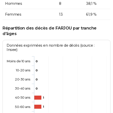
Hommes
8
38,1 %
Femmes
13
61,9 %
Répartition des décès de FARJOU par tranche
d'âges
Données exprimées en nombre de décès (source :
Insee)
Moins de 10 ans
0
10-20 ans
0
20-30 ans
0
30-40 ans
0
40-50 ans
1
50-60 ans
1