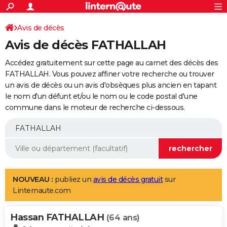
ACTUALITÉS
Connexion
S'inscrire
Avis de décès
Rechercher
Société
Education
Villes
Politique
Faits Divers
Monde
+
SPORT
Avis de décès FATHALLAH
Football
Cyclisme
Forum
Coupe du monde 2026
Tennis
Rugby
CULTURE
Accédez gratuitement sur cette page au carnet des décès des
TNT
Cinéma
Musique
Programme TV
Streaming
Sorties cinéma
+
FATHALLAH. Vous pouvez affiner votre recherche ou trouver
FINANCE
un avis de décès ou un avis d'obsèques plus ancien en tapant
Impôts
Immobilier
Banque
Crédit
Retraite
Epargne
Risques naturels par ville
Assurance
AUTO
le nom d'un défunt et/ou le nom ou le code postal d'une
commune dans le moteur de recherche ci-dessous.
Réserver un essai
Berlines
Forum auto
Essais
Citadines
SUV
+
HIGH-TECH
Meilleur smartphone
Ordinateurs
Guide high-tech
Mobiles
Internet
Jeux vidéo
+
BRICOLAGE
Aménagement intérieur
Cuisine
Jardinage
+
Forum
Extérieur
Salle de bains
Rangement
WEEK-END
Escapades
Expositions
Week-end nature
Guides de France
Patrimoine
Musées
+
LIFESTYLE
NOUVEAU :
publiez un
avis de décès gratuit
sur
Linternaute.com
Bien-être
Mode
+
Art de vivre
Loisirs
Modes de vie
SANTE
Hassan FATHALLAH
Guide de la santé
Médicaments
+
Alimentation
Maladies
Sommeil
(64 ans)
VOYAGE