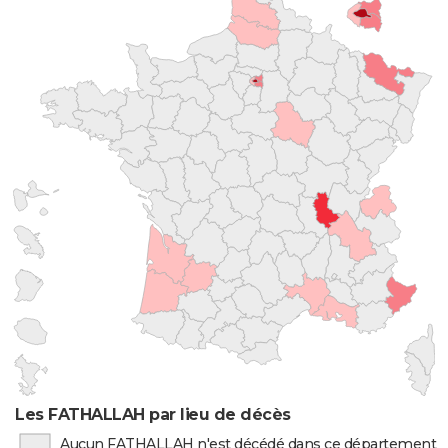
Les FATHALLAH par lieu de décès
Aucun FATHALLAH n'est décédé dans ce département