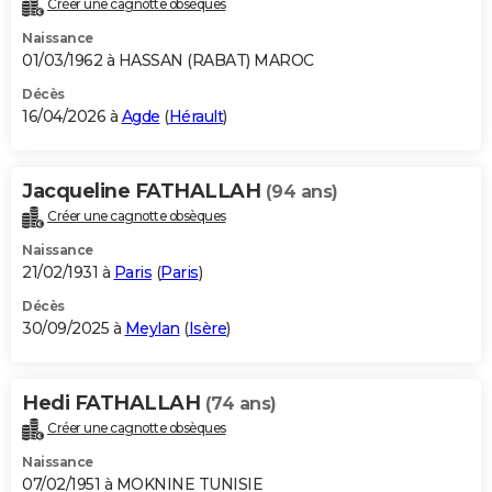
Créer une cagnotte obsèques
City break
Voyage de noces
Climat
Destinations
Voyage nature
Forum
+
PHOTO
Naissance
01/03/1962 à HASSAN (RABAT) MAROC
GUIDES D'ACHAT
Décès
16/04/2026 à
Agde
(
Hérault
)
BONS PLANS
CARTE DE VOEUX
Jacqueline FATHALLAH
(94 ans)
Carte Bonne année
Carte Pâques
Carte de Noël
Carte Saint-Valentin
Carte d'anniversaire
DICTIONNAIRE
Créer une cagnotte obsèques
Biographies
Expressions
Dictionnaire
Citations
Proverbes
PROGRAMME TV
Naissance
21/02/1931 à
Paris
(
Paris
)
COPAINS D'AVANT
Décès
30/09/2025 à
Meylan
(
Isère
)
Se connecter
Collèges
Universités
Service militaire
S'inscrire
Lycées
Primaires
Entreprises
Avis de recherche
AVIS DE DÉCÈS
FORUM
Hedi FATHALLAH
(74 ans)
Lifestyle
Sport
Television
Cinema
Bricolage
Culture
Auto
Voyage
Créer une cagnotte obsèques
Naissance
07/02/1951 à MOKNINE TUNISIE