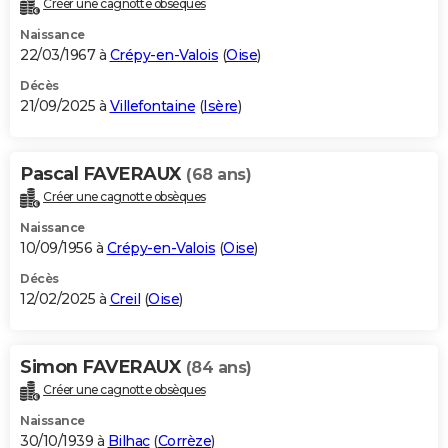
Créer une cagnotte obsèques
City break
Voyage de noces
Climat
Destinations
Voyage nature
Forum
+
PHOTO
Naissance
22/03/1967 à
Crépy-en-Valois
(
Oise
)
GUIDES D'ACHAT
Décès
21/09/2025 à
Villefontaine
(
Isère
)
BONS PLANS
CARTE DE VOEUX
Pascal FAVERAUX
(68 ans)
Carte Bonne année
Carte Pâques
Carte de Noël
Carte Saint-Valentin
Carte d'anniversaire
DICTIONNAIRE
Créer une cagnotte obsèques
Biographies
Expressions
Dictionnaire
Citations
Proverbes
PROGRAMME TV
Naissance
10/09/1956 à
Crépy-en-Valois
(
Oise
)
COPAINS D'AVANT
Décès
12/02/2025 à
Creil
(
Oise
)
Se connecter
Collèges
Universités
Service militaire
S'inscrire
Lycées
Primaires
Entreprises
Avis de recherche
AVIS DE DÉCÈS
FORUM
Simon FAVERAUX
(84 ans)
Lifestyle
Sport
Television
Cinema
Bricolage
Culture
Auto
Voyage
Créer une cagnotte obsèques
Naissance
30/10/1939 à
Bilhac
(
Corrèze
)