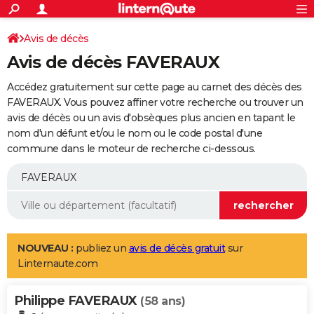
ACTUALITÉS
Connexion
S'inscrire
Avis de décès
Rechercher
Société
Education
Villes
Politique
Faits Divers
Monde
+
SPORT
Avis de décès FAVERAUX
Football
Cyclisme
Forum
Coupe du monde 2026
Tennis
Rugby
CULTURE
Accédez gratuitement sur cette page au carnet des décès des
TNT
Cinéma
Musique
Programme TV
Streaming
Sorties cinéma
+
FAVERAUX. Vous pouvez affiner votre recherche ou trouver un
FINANCE
avis de décès ou un avis d'obsèques plus ancien en tapant le
Impôts
Immobilier
Banque
Crédit
Retraite
Epargne
Risques naturels par ville
Assurance
AUTO
nom d'un défunt et/ou le nom ou le code postal d'une
commune dans le moteur de recherche ci-dessous.
Réserver un essai
Berlines
Forum auto
Essais
Citadines
SUV
+
HIGH-TECH
Meilleur smartphone
Ordinateurs
Guide high-tech
Mobiles
Internet
Jeux vidéo
+
BRICOLAGE
Aménagement intérieur
Cuisine
Jardinage
+
Forum
Extérieur
Salle de bains
Rangement
WEEK-END
Escapades
Expositions
Week-end nature
Guides de France
Patrimoine
Musées
+
LIFESTYLE
NOUVEAU :
publiez un
avis de décès gratuit
sur
Linternaute.com
Bien-être
Mode
+
Art de vivre
Loisirs
Modes de vie
SANTE
Philippe FAVERAUX
Guide de la santé
Médicaments
+
Alimentation
Maladies
Sommeil
(58 ans)
VOYAGE