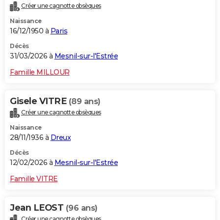
Créer une cagnotte obsèques
City break
Voyage de noces
Climat
Destinations
Voyage nature
Forum
+
PHOTO
Naissance
16/12/1950 à
Paris
GUIDES D'ACHAT
Décès
BONS PLANS
31/03/2026 à
Mesnil-sur-l'Estrée
CARTE DE VOEUX
Famille MILLOUR
Carte Bonne année
Carte Pâques
Carte de Noël
Carte Saint-Valentin
Carte d'anniversaire
DICTIONNAIRE
Gisele VITRE
(89 ans)
Biographies
Expressions
Dictionnaire
Citations
Proverbes
PROGRAMME TV
Créer une cagnotte obsèques
Naissance
COPAINS D'AVANT
28/11/1936 à
Dreux
Se connecter
Collèges
Universités
Service militaire
S'inscrire
Lycées
Primaires
Entreprises
Avis de recherche
AVIS DE DÉCÈS
Décès
12/02/2026 à
Mesnil-sur-l'Estrée
FORUM
Famille VITRE
Lifestyle
Sport
Television
Cinema
Bricolage
Culture
Auto
Voyage
Jean LEOST
(96 ans)
Créer une cagnotte obsèques