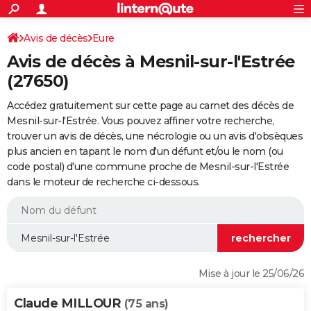
ACTUALITÉS
Connexion
S'inscrire
Avis de décès
Eure
Rechercher
Société
Education
Villes
Politique
Faits Divers
Monde
+
SPORT
Avis de décès à Mesnil-sur-l'Estrée
Football
Cyclisme
Forum
Coupe du monde 2026
Tennis
Rugby
CULTURE
(27650)
TNT
Cinéma
Musique
Programme TV
Streaming
Sorties cinéma
+
FINANCE
Accédez gratuitement sur cette page au carnet des décès de
Mesnil-sur-l'Estrée. Vous pouvez affiner votre recherche,
Impôts
Immobilier
Banque
Crédit
Retraite
Epargne
Risques naturels par ville
Assurance
AUTO
trouver un avis de décès, une nécrologie ou un avis d'obsèques
plus ancien en tapant le nom d'un défunt et/ou le nom (ou
Réserver un essai
Berlines
Forum auto
Essais
Citadines
SUV
+
HIGH-TECH
code postal) d'une commune proche de Mesnil-sur-l'Estrée
dans le moteur de recherche ci-dessous.
Meilleur smartphone
Ordinateurs
Guide high-tech
Mobiles
Internet
Jeux vidéo
+
BRICOLAGE
Aménagement intérieur
Cuisine
Jardinage
+
Forum
Extérieur
Salle de bains
Rangement
WEEK-END
Escapades
Expositions
Week-end nature
Guides de France
Patrimoine
Musées
+
LIFESTYLE
Bien-être
Mode
+
Art de vivre
Loisirs
Modes de vie
SANTE
Mise à jour le 25/06/26
Guide de la santé
Médicaments
+
Alimentation
Maladies
Sommeil
VOYAGE
Claude MILLOUR
(75 ans)