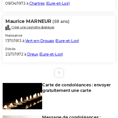
09/04/1973 à
Chartres
(
Eure-et-Loir
)
Maurice MARNEUR
(59 ans)
Créer une cagnotte obsèques
Naissance
17/11/1913 à
Vert-en-Drouais
(
Eure-et-Loir
)
Décès
23/11/1972 à
Dreux
(
Eure-et-Loir
)
1
Carte de condoléances : envoyer
gratuitement une carte
Message de condoléances :