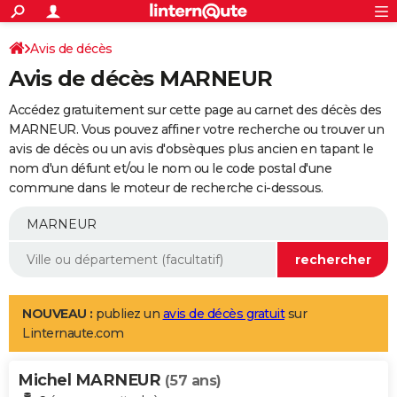
ACTUALITÉS
Connexion
S'inscrire
Avis de décès
Rechercher
Société
Education
Villes
Politique
Faits Divers
Monde
+
SPORT
Avis de décès MARNEUR
Football
Cyclisme
Forum
Coupe du monde 2026
Tennis
Rugby
CULTURE
Accédez gratuitement sur cette page au carnet des décès des
TNT
Cinéma
Musique
Programme TV
Streaming
Sorties cinéma
+
MARNEUR. Vous pouvez affiner votre recherche ou trouver un
FINANCE
avis de décès ou un avis d'obsèques plus ancien en tapant le
Impôts
Immobilier
Banque
Crédit
Retraite
Epargne
Risques naturels par ville
Assurance
AUTO
nom d'un défunt et/ou le nom ou le code postal d'une
commune dans le moteur de recherche ci-dessous.
Réserver un essai
Berlines
Forum auto
Essais
Citadines
SUV
+
HIGH-TECH
Meilleur smartphone
Ordinateurs
Guide high-tech
Mobiles
Internet
Jeux vidéo
+
BRICOLAGE
Aménagement intérieur
Cuisine
Jardinage
+
Forum
Extérieur
Salle de bains
Rangement
WEEK-END
Escapades
Expositions
Week-end nature
Guides de France
Patrimoine
Musées
+
LIFESTYLE
NOUVEAU :
publiez un
avis de décès gratuit
sur
Linternaute.com
Bien-être
Mode
+
Art de vivre
Loisirs
Modes de vie
SANTE
Michel MARNEUR
Guide de la santé
Médicaments
+
Alimentation
Maladies
Sommeil
(57 ans)
VOYAGE