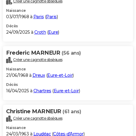
Créer une cagnotte obsèques
City break
Voyage de noces
Climat
Destinations
Voyage nature
Forum
+
PHOTO
Naissance
03/07/1968 à
Paris
(
Paris
)
GUIDES D'ACHAT
Décès
24/09/2025 à
Croth
(
Eure
)
BONS PLANS
CARTE DE VOEUX
Frederic MARNEUR
(56 ans)
Carte Bonne année
Carte Pâques
Carte de Noël
Carte Saint-Valentin
Carte d'anniversaire
DICTIONNAIRE
Créer une cagnotte obsèques
Biographies
Expressions
Dictionnaire
Citations
Proverbes
PROGRAMME TV
Naissance
21/06/1968 à
Dreux
(
Eure-et-Loir
)
COPAINS D'AVANT
Décès
16/04/2025 à
Chartres
(
Eure-et-Loir
)
Se connecter
Collèges
Universités
Service militaire
S'inscrire
Lycées
Primaires
Entreprises
Avis de recherche
AVIS DE DÉCÈS
FORUM
Christine MARNEUR
(61 ans)
Lifestyle
Sport
Television
Cinema
Bricolage
Culture
Auto
Voyage
Créer une cagnotte obsèques
Naissance
24/03/1963 à
Loudéac
(
Côtes-d'Armor
)