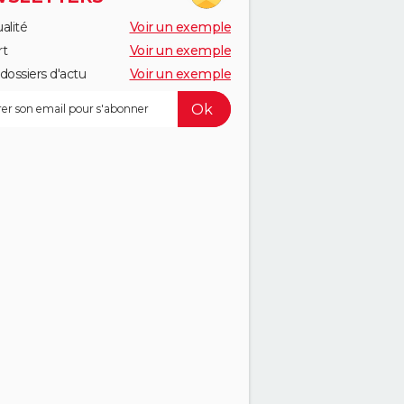
alité
Voir un exemple
rt
Voir un exemple
dossiers d'actu
Voir un exemple