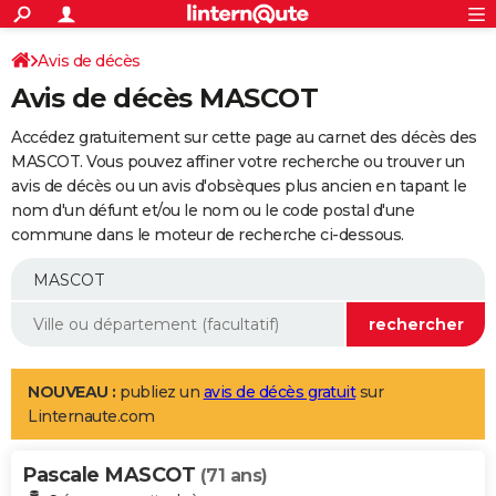
ACTUALITÉS
Connexion
S'inscrire
Avis de décès
Rechercher
Société
Education
Villes
Politique
Faits Divers
Monde
+
SPORT
Avis de décès MASCOT
Football
Cyclisme
Forum
Coupe du monde 2026
Tennis
Rugby
CULTURE
Accédez gratuitement sur cette page au carnet des décès des
TNT
Cinéma
Musique
Programme TV
Streaming
Sorties cinéma
+
MASCOT. Vous pouvez affiner votre recherche ou trouver un
FINANCE
avis de décès ou un avis d'obsèques plus ancien en tapant le
Impôts
Immobilier
Banque
Crédit
Retraite
Epargne
Risques naturels par ville
Assurance
AUTO
nom d'un défunt et/ou le nom ou le code postal d'une
commune dans le moteur de recherche ci-dessous.
Réserver un essai
Berlines
Forum auto
Essais
Citadines
SUV
+
HIGH-TECH
Meilleur smartphone
Ordinateurs
Guide high-tech
Mobiles
Internet
Jeux vidéo
+
BRICOLAGE
Aménagement intérieur
Cuisine
Jardinage
+
Forum
Extérieur
Salle de bains
Rangement
WEEK-END
Escapades
Expositions
Week-end nature
Guides de France
Patrimoine
Musées
+
LIFESTYLE
NOUVEAU :
publiez un
avis de décès gratuit
sur
Linternaute.com
Bien-être
Mode
+
Art de vivre
Loisirs
Modes de vie
SANTE
Pascale MASCOT
Guide de la santé
Médicaments
+
Alimentation
Maladies
Sommeil
(71 ans)
VOYAGE