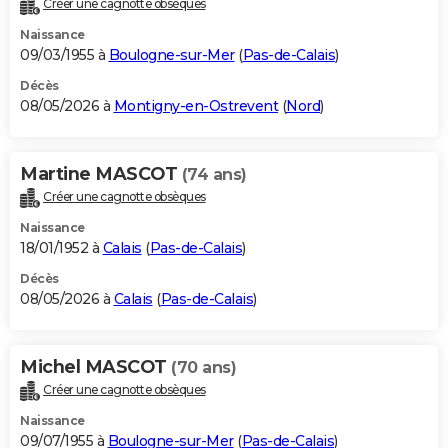
Créer une cagnotte obsèques
City break
Voyage de noces
Climat
Destinations
Voyage nature
Forum
+
PHOTO
Naissance
09/03/1955 à
Boulogne-sur-Mer
(
Pas-de-Calais
)
GUIDES D'ACHAT
Décès
08/05/2026 à
Montigny-en-Ostrevent
(
Nord
)
BONS PLANS
CARTE DE VOEUX
Martine MASCOT
(74 ans)
Carte Bonne année
Carte Pâques
Carte de Noël
Carte Saint-Valentin
Carte d'anniversaire
DICTIONNAIRE
Créer une cagnotte obsèques
Biographies
Expressions
Dictionnaire
Citations
Proverbes
PROGRAMME TV
Naissance
18/01/1952 à
Calais
(
Pas-de-Calais
)
COPAINS D'AVANT
Décès
08/05/2026 à
Calais
(
Pas-de-Calais
)
Se connecter
Collèges
Universités
Service militaire
S'inscrire
Lycées
Primaires
Entreprises
Avis de recherche
AVIS DE DÉCÈS
FORUM
Michel MASCOT
(70 ans)
Lifestyle
Sport
Television
Cinema
Bricolage
Culture
Auto
Voyage
Créer une cagnotte obsèques
Naissance
09/07/1955 à
Boulogne-sur-Mer
(
Pas-de-Calais
)