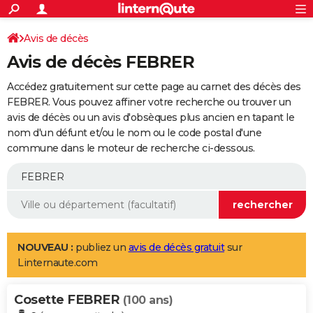
ACTUALITÉS
Connexion
S'inscrire
Avis de décès
Rechercher
Société
Education
Villes
Politique
Faits Divers
Monde
+
SPORT
Avis de décès FEBRER
Football
Cyclisme
Forum
Coupe du monde 2026
Tennis
Rugby
CULTURE
Accédez gratuitement sur cette page au carnet des décès des
TNT
Cinéma
Musique
Programme TV
Streaming
Sorties cinéma
+
FEBRER. Vous pouvez affiner votre recherche ou trouver un
FINANCE
avis de décès ou un avis d'obsèques plus ancien en tapant le
Impôts
Immobilier
Banque
Crédit
Retraite
Epargne
Risques naturels par ville
Assurance
AUTO
nom d'un défunt et/ou le nom ou le code postal d'une
commune dans le moteur de recherche ci-dessous.
Réserver un essai
Berlines
Forum auto
Essais
Citadines
SUV
+
HIGH-TECH
Meilleur smartphone
Ordinateurs
Guide high-tech
Mobiles
Internet
Jeux vidéo
+
BRICOLAGE
Aménagement intérieur
Cuisine
Jardinage
+
Forum
Extérieur
Salle de bains
Rangement
WEEK-END
Escapades
Expositions
Week-end nature
Guides de France
Patrimoine
Musées
+
LIFESTYLE
NOUVEAU :
publiez un
avis de décès gratuit
sur
Linternaute.com
Bien-être
Mode
+
Art de vivre
Loisirs
Modes de vie
SANTE
Cosette FEBRER
Guide de la santé
Médicaments
+
Alimentation
Maladies
Sommeil
(100 ans)
VOYAGE