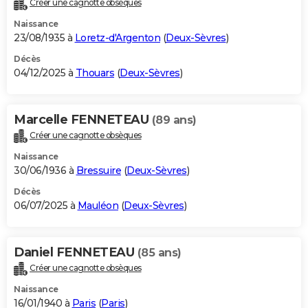
Créer une cagnotte obsèques
City break
Voyage de noces
Climat
Destinations
Voyage nature
Forum
+
PHOTO
Naissance
23/08/1935 à
Loretz-d'Argenton
(
Deux-Sèvres
)
GUIDES D'ACHAT
Décès
04/12/2025 à
Thouars
(
Deux-Sèvres
)
BONS PLANS
CARTE DE VOEUX
Marcelle FENNETEAU
(89 ans)
Carte Bonne année
Carte Pâques
Carte de Noël
Carte Saint-Valentin
Carte d'anniversaire
DICTIONNAIRE
Créer une cagnotte obsèques
Biographies
Expressions
Dictionnaire
Citations
Proverbes
PROGRAMME TV
Naissance
30/06/1936 à
Bressuire
(
Deux-Sèvres
)
COPAINS D'AVANT
Décès
06/07/2025 à
Mauléon
(
Deux-Sèvres
)
Se connecter
Collèges
Universités
Service militaire
S'inscrire
Lycées
Primaires
Entreprises
Avis de recherche
AVIS DE DÉCÈS
FORUM
Daniel FENNETEAU
(85 ans)
Lifestyle
Sport
Television
Cinema
Bricolage
Culture
Auto
Voyage
Créer une cagnotte obsèques
Naissance
16/01/1940 à
Paris
(
Paris
)