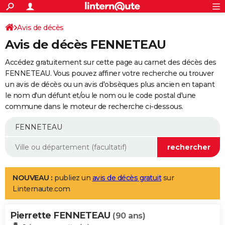
ACTUALITÉS
Connexion
S'inscrire
Avis de décès
Rechercher
Société
Education
Villes
Politique
Faits Divers
Monde
+
SPORT
Avis de décès FENNETEAU
Football
Cyclisme
Forum
Coupe du monde 2026
Tennis
Rugby
CULTURE
Accédez gratuitement sur cette page au carnet des décès des
TNT
Cinéma
Musique
Programme TV
Streaming
Sorties cinéma
+
FENNETEAU. Vous pouvez affiner votre recherche ou trouver
FINANCE
un avis de décès ou un avis d'obsèques plus ancien en tapant
Impôts
Immobilier
Banque
Crédit
Retraite
Epargne
Risques naturels par ville
Assurance
AUTO
le nom d'un défunt et/ou le nom ou le code postal d'une
commune dans le moteur de recherche ci-dessous.
Réserver un essai
Berlines
Forum auto
Essais
Citadines
SUV
+
HIGH-TECH
Meilleur smartphone
Ordinateurs
Guide high-tech
Mobiles
Internet
Jeux vidéo
+
BRICOLAGE
Aménagement intérieur
Cuisine
Jardinage
+
Forum
Extérieur
Salle de bains
Rangement
WEEK-END
Escapades
Expositions
Week-end nature
Guides de France
Patrimoine
Musées
+
LIFESTYLE
NOUVEAU :
publiez un
avis de décès gratuit
sur
Linternaute.com
Bien-être
Mode
+
Art de vivre
Loisirs
Modes de vie
SANTE
Pierrette FENNETEAU
Guide de la santé
Médicaments
+
Alimentation
Maladies
Sommeil
(90 ans)
VOYAGE