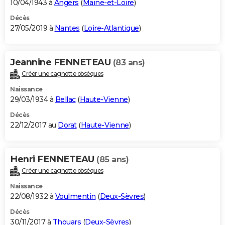
10/04/1943 à
Angers
(
Maine-et-Loire
)
Décès
27/05/2019 à
Nantes
(
Loire-Atlantique
)
Jeannine FENNETEAU
(83 ans)
Créer une cagnotte obsèques
Naissance
29/03/1934 à
Bellac
(
Haute-Vienne
)
Décès
22/12/2017 au
Dorat
(
Haute-Vienne
)
Henri FENNETEAU
(85 ans)
Créer une cagnotte obsèques
Naissance
22/08/1932 à
Voulmentin
(
Deux-Sèvres
)
Décès
30/11/2017 à
Thouars
(
Deux-Sèvres
)