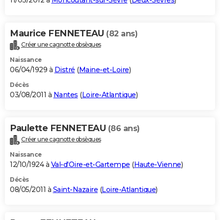
11/03/2012 à
Moncoutant-sur-Sèvre
(
Deux-Sèvres
)
Maurice FENNETEAU
(82 ans)
Créer une cagnotte obsèques
Naissance
06/04/1929 à
Distré
(
Maine-et-Loire
)
Décès
03/08/2011 à
Nantes
(
Loire-Atlantique
)
Paulette FENNETEAU
(86 ans)
Créer une cagnotte obsèques
Naissance
12/10/1924 à
Val-d'Oire-et-Gartempe
(
Haute-Vienne
)
Décès
08/05/2011 à
Saint-Nazaire
(
Loire-Atlantique
)