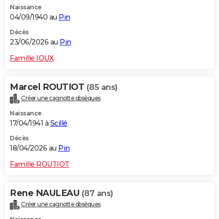
Naissance
City break
Voyage de noces
Climat
Destinations
Voyage nature
Forum
+
PHOTO
04/09/1940 au
Pin
GUIDES D'ACHAT
Décès
23/06/2026 au
Pin
BONS PLANS
Famille IOUX
CARTE DE VOEUX
Marcel ROUTIOT
(85 ans)
Carte Bonne année
Carte Pâques
Carte de Noël
Carte Saint-Valentin
Carte d'anniversaire
DICTIONNAIRE
Créer une cagnotte obsèques
Biographies
Expressions
Dictionnaire
Citations
Proverbes
PROGRAMME TV
Naissance
17/04/1941 à
Scillé
COPAINS D'AVANT
Décès
18/04/2026 au
Pin
Se connecter
Collèges
Universités
Service militaire
S'inscrire
Lycées
Primaires
Entreprises
Avis de recherche
AVIS DE DÉCÈS
Famille ROUTIOT
FORUM
Lifestyle
Sport
Television
Cinema
Bricolage
Culture
Auto
Voyage
Rene NAULEAU
(87 ans)
Créer une cagnotte obsèques