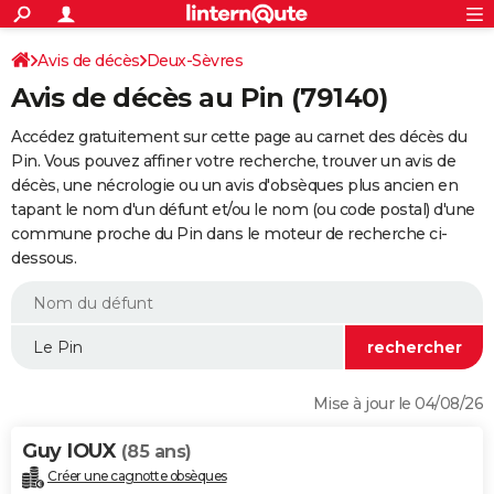
ACTUALITÉS
Connexion
S'inscrire
Avis de décès
Deux-Sèvres
Rechercher
Société
Education
Villes
Politique
Faits Divers
Monde
+
SPORT
Avis de décès au Pin (79140)
Football
Cyclisme
Forum
Coupe du monde 2026
Tennis
Rugby
CULTURE
Accédez gratuitement sur cette page au carnet des décès du
TNT
Cinéma
Musique
Programme TV
Streaming
Sorties cinéma
+
Pin. Vous pouvez affiner votre recherche, trouver un avis de
FINANCE
décès, une nécrologie ou un avis d'obsèques plus ancien en
Impôts
Immobilier
Banque
Crédit
Retraite
Epargne
Risques naturels par ville
Assurance
AUTO
tapant le nom d'un défunt et/ou le nom (ou code postal) d'une
commune proche du Pin dans le moteur de recherche ci-
Réserver un essai
Berlines
Forum auto
Essais
Citadines
SUV
+
HIGH-TECH
dessous.
Meilleur smartphone
Ordinateurs
Guide high-tech
Mobiles
Internet
Jeux vidéo
+
BRICOLAGE
Aménagement intérieur
Cuisine
Jardinage
+
Forum
Extérieur
Salle de bains
Rangement
WEEK-END
Escapades
Expositions
Week-end nature
Guides de France
Patrimoine
Musées
+
LIFESTYLE
Mise à jour le 04/08/26
Bien-être
Mode
+
Art de vivre
Loisirs
Modes de vie
SANTE
Guy IOUX
(85 ans)
Guide de la santé
Médicaments
+
Alimentation
Maladies
Sommeil
VOYAGE
Créer une cagnotte obsèques