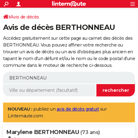
ACTUALITÉS
Connexion
S'inscrire
Avis de décès
Rechercher
Société
Education
Villes
Politique
Faits Divers
Monde
+
SPORT
Avis de décès BERTHONNEAU
Football
Cyclisme
Forum
Coupe du monde 2026
Tennis
Rugby
CULTURE
Accédez gratuitement sur cette page au carnet des décès des
TNT
Cinéma
Musique
Programme TV
Streaming
Sorties cinéma
+
BERTHONNEAU. Vous pouvez affiner votre recherche ou
FINANCE
trouver un avis de décès ou un avis d'obsèques plus ancien en
Impôts
Immobilier
Banque
Crédit
Retraite
Epargne
Risques naturels par ville
Assurance
AUTO
tapant le nom d'un défunt et/ou le nom ou le code postal d'une
commune dans le moteur de recherche ci-dessous.
Réserver un essai
Berlines
Forum auto
Essais
Citadines
SUV
+
HIGH-TECH
Meilleur smartphone
Ordinateurs
Guide high-tech
Mobiles
Internet
Jeux vidéo
+
BRICOLAGE
Aménagement intérieur
Cuisine
Jardinage
+
Forum
Extérieur
Salle de bains
Rangement
WEEK-END
Escapades
Expositions
Week-end nature
Guides de France
Patrimoine
Musées
+
LIFESTYLE
NOUVEAU :
publiez un
avis de décès gratuit
sur
Linternaute.com
Bien-être
Mode
+
Art de vivre
Loisirs
Modes de vie
SANTE
Marylene BERTHONNEAU
Guide de la santé
Médicaments
+
Alimentation
Maladies
Sommeil
(73 ans)
VOYAGE