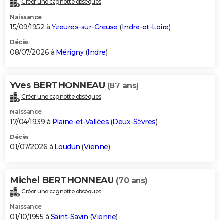
Créer une cagnotte obsèques
City break
Voyage de noces
Climat
Destinations
Voyage nature
Forum
+
PHOTO
Naissance
15/09/1952 à
Yzeures-sur-Creuse
(
Indre-et-Loire
)
GUIDES D'ACHAT
Décès
08/07/2026 à
Mérigny
(
Indre
)
BONS PLANS
CARTE DE VOEUX
Yves BERTHONNEAU
(87 ans)
Carte Bonne année
Carte Pâques
Carte de Noël
Carte Saint-Valentin
Carte d'anniversaire
DICTIONNAIRE
Créer une cagnotte obsèques
Biographies
Expressions
Dictionnaire
Citations
Proverbes
PROGRAMME TV
Naissance
17/04/1939 à
Plaine-et-Vallées
(
Deux-Sèvres
)
COPAINS D'AVANT
Décès
01/07/2026 à
Loudun
(
Vienne
)
Se connecter
Collèges
Universités
Service militaire
S'inscrire
Lycées
Primaires
Entreprises
Avis de recherche
AVIS DE DÉCÈS
FORUM
Michel BERTHONNEAU
(70 ans)
Lifestyle
Sport
Television
Cinema
Bricolage
Culture
Auto
Voyage
Créer une cagnotte obsèques
Naissance
01/10/1955 à
Saint-Savin
(
Vienne
)