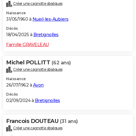
Créer une cagnotte obsèques
City break
Voyage de noces
Climat
Destinations
Voyage nature
Forum
+
PHOTO
Naissance
31/05/1960 à
Nueil-les-Aubiers
GUIDES D'ACHAT
Décès
BONS PLANS
18/04/2025 à
Bretignolles
CARTE DE VOEUX
Famille GRAVELEAU
Carte Bonne année
Carte Pâques
Carte de Noël
Carte Saint-Valentin
Carte d'anniversaire
DICTIONNAIRE
Michel POLLITT
(62 ans)
Biographies
Expressions
Dictionnaire
Citations
Proverbes
PROGRAMME TV
Créer une cagnotte obsèques
Naissance
COPAINS D'AVANT
26/07/1962 à
Avon
Se connecter
Collèges
Universités
Service militaire
S'inscrire
Lycées
Primaires
Entreprises
Avis de recherche
AVIS DE DÉCÈS
Décès
02/09/2024 à
Bretignolles
FORUM
Lifestyle
Sport
Television
Cinema
Bricolage
Culture
Auto
Voyage
Francois DOUTEAU
(31 ans)
Créer une cagnotte obsèques