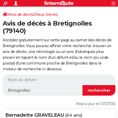
ACTUALITÉS
Connexion
S'inscrire
Avis de décès
Deux-Sèvres
Rechercher
Société
Education
Villes
Politique
Faits Divers
Monde
+
SPORT
Avis de décès à Bretignolles
Football
Cyclisme
Forum
Coupe du monde 2026
Tennis
Rugby
CULTURE
(79140)
TNT
Cinéma
Musique
Programme TV
Streaming
Sorties cinéma
+
FINANCE
Accédez gratuitement sur cette page au carnet des décès de
Bretignolles. Vous pouvez affiner votre recherche, trouver un
Impôts
Immobilier
Banque
Crédit
Retraite
Epargne
Risques naturels par ville
Assurance
AUTO
avis de décès, une nécrologie ou un avis d'obsèques plus
ancien en tapant le nom d'un défunt et/ou le nom (ou code
Réserver un essai
Berlines
Forum auto
Essais
Citadines
SUV
+
HIGH-TECH
postal) d'une commune proche de Bretignolles dans le
moteur de recherche ci-dessous.
Meilleur smartphone
Ordinateurs
Guide high-tech
Mobiles
Internet
Jeux vidéo
+
BRICOLAGE
Aménagement intérieur
Cuisine
Jardinage
+
Forum
Extérieur
Salle de bains
Rangement
WEEK-END
Escapades
Expositions
Week-end nature
Guides de France
Patrimoine
Musées
+
LIFESTYLE
Bien-être
Mode
+
Art de vivre
Loisirs
Modes de vie
SANTE
Mise à jour le 01/07/26
Guide de la santé
Médicaments
+
Alimentation
Maladies
Sommeil
VOYAGE
Bernadette GRAVELEAU
(64 ans)