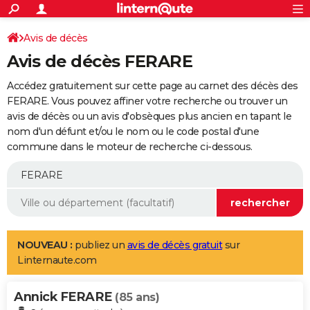
ACTUALITÉS
Connexion
S'inscrire
Avis de décès
Rechercher
Société
Education
Villes
Politique
Faits Divers
Monde
+
SPORT
Avis de décès FERARE
Football
Cyclisme
Forum
Coupe du monde 2026
Tennis
Rugby
CULTURE
Accédez gratuitement sur cette page au carnet des décès des
TNT
Cinéma
Musique
Programme TV
Streaming
Sorties cinéma
+
FERARE. Vous pouvez affiner votre recherche ou trouver un
FINANCE
avis de décès ou un avis d'obsèques plus ancien en tapant le
Impôts
Immobilier
Banque
Crédit
Retraite
Epargne
Risques naturels par ville
Assurance
AUTO
nom d'un défunt et/ou le nom ou le code postal d'une
commune dans le moteur de recherche ci-dessous.
Réserver un essai
Berlines
Forum auto
Essais
Citadines
SUV
+
HIGH-TECH
Meilleur smartphone
Ordinateurs
Guide high-tech
Mobiles
Internet
Jeux vidéo
+
BRICOLAGE
Aménagement intérieur
Cuisine
Jardinage
+
Forum
Extérieur
Salle de bains
Rangement
WEEK-END
Escapades
Expositions
Week-end nature
Guides de France
Patrimoine
Musées
+
LIFESTYLE
NOUVEAU :
publiez un
avis de décès gratuit
sur
Linternaute.com
Bien-être
Mode
+
Art de vivre
Loisirs
Modes de vie
SANTE
Annick FERARE
Guide de la santé
Médicaments
+
Alimentation
Maladies
Sommeil
(85 ans)
VOYAGE