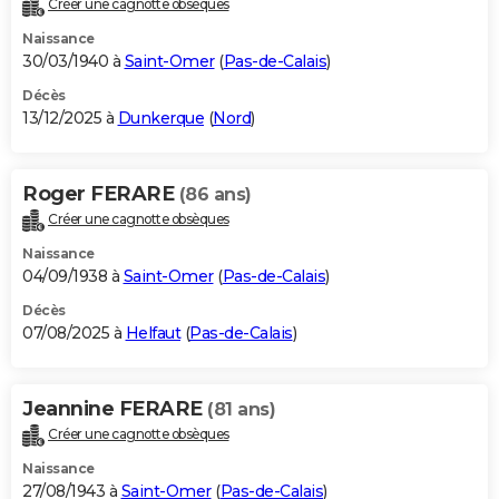
Créer une cagnotte obsèques
City break
Voyage de noces
Climat
Destinations
Voyage nature
Forum
+
PHOTO
Naissance
30/03/1940 à
Saint-Omer
(
Pas-de-Calais
)
GUIDES D'ACHAT
Décès
13/12/2025 à
Dunkerque
(
Nord
)
BONS PLANS
CARTE DE VOEUX
Roger FERARE
(86 ans)
Carte Bonne année
Carte Pâques
Carte de Noël
Carte Saint-Valentin
Carte d'anniversaire
DICTIONNAIRE
Créer une cagnotte obsèques
Biographies
Expressions
Dictionnaire
Citations
Proverbes
PROGRAMME TV
Naissance
04/09/1938 à
Saint-Omer
(
Pas-de-Calais
)
COPAINS D'AVANT
Décès
07/08/2025 à
Helfaut
(
Pas-de-Calais
)
Se connecter
Collèges
Universités
Service militaire
S'inscrire
Lycées
Primaires
Entreprises
Avis de recherche
AVIS DE DÉCÈS
FORUM
Jeannine FERARE
(81 ans)
Lifestyle
Sport
Television
Cinema
Bricolage
Culture
Auto
Voyage
Créer une cagnotte obsèques
Naissance
27/08/1943 à
Saint-Omer
(
Pas-de-Calais
)