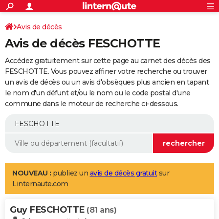
ACTUALITÉS
Connexion
S'inscrire
Avis de décès
Rechercher
Société
Education
Villes
Politique
Faits Divers
Monde
+
SPORT
Avis de décès FESCHOTTE
Football
Cyclisme
Forum
Coupe du monde 2026
Tennis
Rugby
CULTURE
Accédez gratuitement sur cette page au carnet des décès des
TNT
Cinéma
Musique
Programme TV
Streaming
Sorties cinéma
+
FESCHOTTE. Vous pouvez affiner votre recherche ou trouver
FINANCE
un avis de décès ou un avis d'obsèques plus ancien en tapant
Impôts
Immobilier
Banque
Crédit
Retraite
Epargne
Risques naturels par ville
Assurance
AUTO
le nom d'un défunt et/ou le nom ou le code postal d'une
commune dans le moteur de recherche ci-dessous.
Réserver un essai
Berlines
Forum auto
Essais
Citadines
SUV
+
HIGH-TECH
Meilleur smartphone
Ordinateurs
Guide high-tech
Mobiles
Internet
Jeux vidéo
+
BRICOLAGE
Aménagement intérieur
Cuisine
Jardinage
+
Forum
Extérieur
Salle de bains
Rangement
WEEK-END
Escapades
Expositions
Week-end nature
Guides de France
Patrimoine
Musées
+
LIFESTYLE
NOUVEAU :
publiez un
avis de décès gratuit
sur
Linternaute.com
Bien-être
Mode
+
Art de vivre
Loisirs
Modes de vie
SANTE
Guy FESCHOTTE
Guide de la santé
Médicaments
+
Alimentation
Maladies
Sommeil
(81 ans)
VOYAGE