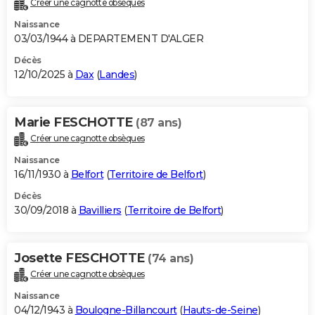
Créer une cagnotte obsèques
City break
Voyage de noces
Climat
Destinations
Voyage nature
Forum
+
PHOTO
Naissance
03/03/1944 à DEPARTEMENT D'ALGER
GUIDES D'ACHAT
Décès
12/10/2025 à
Dax
(
Landes
)
BONS PLANS
CARTE DE VOEUX
Marie FESCHOTTE
(87 ans)
Carte Bonne année
Carte Pâques
Carte de Noël
Carte Saint-Valentin
Carte d'anniversaire
DICTIONNAIRE
Créer une cagnotte obsèques
Biographies
Expressions
Dictionnaire
Citations
Proverbes
PROGRAMME TV
Naissance
16/11/1930 à
Belfort
(
Territoire de Belfort
)
COPAINS D'AVANT
Décès
30/09/2018 à
Bavilliers
(
Territoire de Belfort
)
Se connecter
Collèges
Universités
Service militaire
S'inscrire
Lycées
Primaires
Entreprises
Avis de recherche
AVIS DE DÉCÈS
FORUM
Josette FESCHOTTE
(74 ans)
Lifestyle
Sport
Television
Cinema
Bricolage
Culture
Auto
Voyage
Créer une cagnotte obsèques
Naissance
04/12/1943 à
Boulogne-Billancourt
(
Hauts-de-Seine
)