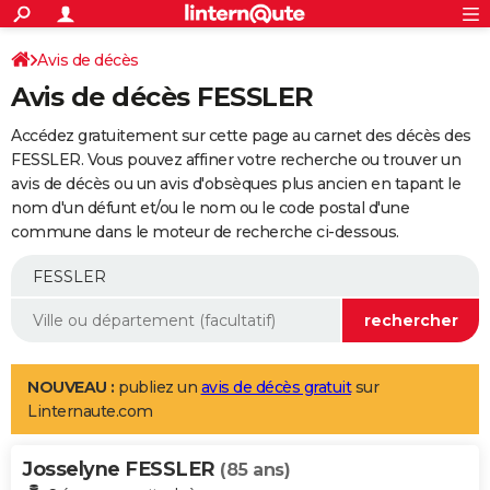
ACTUALITÉS
Connexion
S'inscrire
Avis de décès
Rechercher
Société
Education
Villes
Politique
Faits Divers
Monde
+
SPORT
Avis de décès FESSLER
Football
Cyclisme
Forum
Coupe du monde 2026
Tennis
Rugby
CULTURE
Accédez gratuitement sur cette page au carnet des décès des
TNT
Cinéma
Musique
Programme TV
Streaming
Sorties cinéma
+
FESSLER. Vous pouvez affiner votre recherche ou trouver un
FINANCE
avis de décès ou un avis d'obsèques plus ancien en tapant le
Impôts
Immobilier
Banque
Crédit
Retraite
Epargne
Risques naturels par ville
Assurance
AUTO
nom d'un défunt et/ou le nom ou le code postal d'une
commune dans le moteur de recherche ci-dessous.
Réserver un essai
Berlines
Forum auto
Essais
Citadines
SUV
+
HIGH-TECH
Meilleur smartphone
Ordinateurs
Guide high-tech
Mobiles
Internet
Jeux vidéo
+
BRICOLAGE
Aménagement intérieur
Cuisine
Jardinage
+
Forum
Extérieur
Salle de bains
Rangement
WEEK-END
Escapades
Expositions
Week-end nature
Guides de France
Patrimoine
Musées
+
LIFESTYLE
NOUVEAU :
publiez un
avis de décès gratuit
sur
Linternaute.com
Bien-être
Mode
+
Art de vivre
Loisirs
Modes de vie
SANTE
Josselyne FESSLER
Guide de la santé
Médicaments
+
Alimentation
Maladies
Sommeil
(85 ans)
VOYAGE