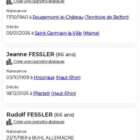
Créer une cagnotte obsèques
City break
Voyage de noces
Climat
Destinations
Voyage nature
Forum
+
PHOTO
Naissance
17/10/1940 à
Rougemont-le-Château
(
Territoire de Belfort
)
GUIDES D'ACHAT
Décès
05/01/2026 à
Saint-Germain-la-Ville
(
Marne
)
BONS PLANS
CARTE DE VOEUX
Jeanne FESSLER
(86 ans)
Carte Bonne année
Carte Pâques
Carte de Noël
Carte Saint-Valentin
Carte d'anniversaire
DICTIONNAIRE
Créer une cagnotte obsèques
Biographies
Expressions
Dictionnaire
Citations
Proverbes
PROGRAMME TV
Naissance
03/10/1939 à
Hirsingue
(
Haut-Rhin
)
COPAINS D'AVANT
Décès
18/12/2025 à
Pfastatt
(
Haut-Rhin
)
Se connecter
Collèges
Universités
Service militaire
S'inscrire
Lycées
Primaires
Entreprises
Avis de recherche
AVIS DE DÉCÈS
FORUM
Rudolf FESSLER
(66 ans)
Lifestyle
Sport
Television
Cinema
Bricolage
Culture
Auto
Voyage
Créer une cagnotte obsèques
Naissance
23/11/1959 à BUHL ALLEMAGNE