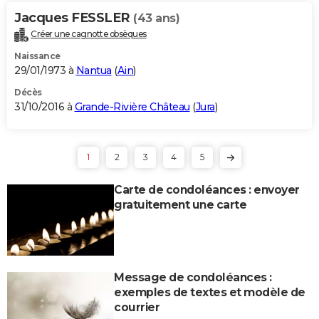
Jacques FESSLER
(43 ans)
Créer une cagnotte obsèques
Naissance
29/01/1973 à
Nantua
(
Ain
)
Décès
31/10/2016 à
Grande-Rivière Château
(
Jura
)
1
2
3
4
5
Carte de condoléances : envoyer
gratuitement une carte
Message de condoléances :
exemples de textes et modèle de
courrier