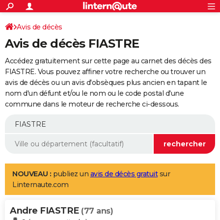
ACTUALITÉS
Connexion
S'inscrire
Avis de décès
Rechercher
Société
Education
Villes
Politique
Faits Divers
Monde
+
SPORT
Avis de décès FIASTRE
Football
Cyclisme
Forum
Coupe du monde 2026
Tennis
Rugby
CULTURE
Accédez gratuitement sur cette page au carnet des décès des
TNT
Cinéma
Musique
Programme TV
Streaming
Sorties cinéma
+
FIASTRE. Vous pouvez affiner votre recherche ou trouver un
FINANCE
avis de décès ou un avis d'obsèques plus ancien en tapant le
Impôts
Immobilier
Banque
Crédit
Retraite
Epargne
Risques naturels par ville
Assurance
AUTO
nom d'un défunt et/ou le nom ou le code postal d'une
commune dans le moteur de recherche ci-dessous.
Réserver un essai
Berlines
Forum auto
Essais
Citadines
SUV
+
HIGH-TECH
Meilleur smartphone
Ordinateurs
Guide high-tech
Mobiles
Internet
Jeux vidéo
+
BRICOLAGE
Aménagement intérieur
Cuisine
Jardinage
+
Forum
Extérieur
Salle de bains
Rangement
WEEK-END
Escapades
Expositions
Week-end nature
Guides de France
Patrimoine
Musées
+
LIFESTYLE
NOUVEAU :
publiez un
avis de décès gratuit
sur
Linternaute.com
Bien-être
Mode
+
Art de vivre
Loisirs
Modes de vie
SANTE
Andre FIASTRE
Guide de la santé
Médicaments
+
Alimentation
Maladies
Sommeil
(77 ans)
VOYAGE