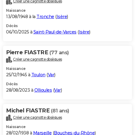
Créer une cagnotte obsèques
City break
Voyage de noces
Climat
Destinations
Voyage nature
Forum
+
PHOTO
Naissance
13/08/1948 à la
Tronche
(
Isère
)
GUIDES D'ACHAT
Décès
06/10/2025 à
Saint-Paul-de-Varces
(
Isère
)
BONS PLANS
CARTE DE VOEUX
Pierre FIASTRE
(77 ans)
Carte Bonne année
Carte Pâques
Carte de Noël
Carte Saint-Valentin
Carte d'anniversaire
DICTIONNAIRE
Créer une cagnotte obsèques
Biographies
Expressions
Dictionnaire
Citations
Proverbes
PROGRAMME TV
Naissance
25/12/1945 à
Toulon
(
Var
)
COPAINS D'AVANT
Décès
28/08/2023 à
Ollioules
(
Var
)
Se connecter
Collèges
Universités
Service militaire
S'inscrire
Lycées
Primaires
Entreprises
Avis de recherche
AVIS DE DÉCÈS
FORUM
Michel FIASTRE
(81 ans)
Lifestyle
Sport
Television
Cinema
Bricolage
Culture
Auto
Voyage
Créer une cagnotte obsèques
Naissance
28/02/1938 à
Marseille
(
Bouches-du-Rhône
)