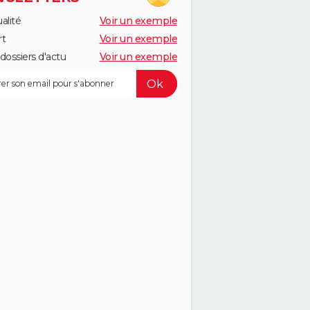
alité
Voir un exemple
rt
Voir un exemple
dossiers d'actu
Voir un exemple