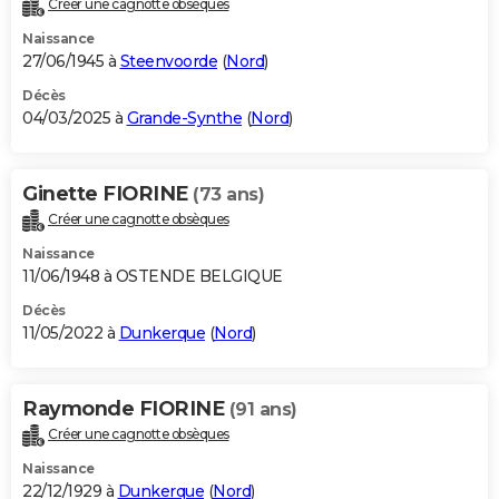
Créer une cagnotte obsèques
City break
Voyage de noces
Climat
Destinations
Voyage nature
Forum
+
PHOTO
Naissance
27/06/1945 à
Steenvoorde
(
Nord
)
GUIDES D'ACHAT
Décès
04/03/2025 à
Grande-Synthe
(
Nord
)
BONS PLANS
CARTE DE VOEUX
Ginette FIORINE
(73 ans)
Carte Bonne année
Carte Pâques
Carte de Noël
Carte Saint-Valentin
Carte d'anniversaire
DICTIONNAIRE
Créer une cagnotte obsèques
Biographies
Expressions
Dictionnaire
Citations
Proverbes
PROGRAMME TV
Naissance
11/06/1948 à OSTENDE BELGIQUE
COPAINS D'AVANT
Décès
11/05/2022 à
Dunkerque
(
Nord
)
Se connecter
Collèges
Universités
Service militaire
S'inscrire
Lycées
Primaires
Entreprises
Avis de recherche
AVIS DE DÉCÈS
FORUM
Raymonde FIORINE
(91 ans)
Lifestyle
Sport
Television
Cinema
Bricolage
Culture
Auto
Voyage
Créer une cagnotte obsèques
Naissance
22/12/1929 à
Dunkerque
(
Nord
)