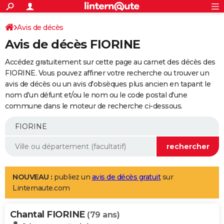
ACTUALITÉS
Connexion
S'inscrire
Avis de décès
Rechercher
Société
Education
Villes
Politique
Faits Divers
Monde
+
SPORT
Avis de décès FIORINE
Football
Cyclisme
Forum
Coupe du monde 2026
Tennis
Rugby
CULTURE
Accédez gratuitement sur cette page au carnet des décès des
TNT
Cinéma
Musique
Programme TV
Streaming
Sorties cinéma
+
FIORINE. Vous pouvez affiner votre recherche ou trouver un
FINANCE
avis de décès ou un avis d'obsèques plus ancien en tapant le
Impôts
Immobilier
Banque
Crédit
Retraite
Epargne
Risques naturels par ville
Assurance
AUTO
nom d'un défunt et/ou le nom ou le code postal d'une
commune dans le moteur de recherche ci-dessous.
Réserver un essai
Berlines
Forum auto
Essais
Citadines
SUV
+
HIGH-TECH
Meilleur smartphone
Ordinateurs
Guide high-tech
Mobiles
Internet
Jeux vidéo
+
BRICOLAGE
Aménagement intérieur
Cuisine
Jardinage
+
Forum
Extérieur
Salle de bains
Rangement
WEEK-END
Escapades
Expositions
Week-end nature
Guides de France
Patrimoine
Musées
+
LIFESTYLE
NOUVEAU :
publiez un
avis de décès gratuit
sur
Linternaute.com
Bien-être
Mode
+
Art de vivre
Loisirs
Modes de vie
SANTE
Chantal FIORINE
Guide de la santé
Médicaments
+
Alimentation
Maladies
Sommeil
(79 ans)
VOYAGE