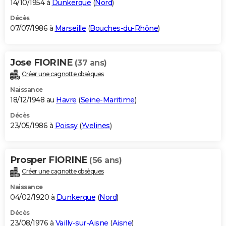
14/10/1954 à
Dunkerque
(
Nord
)
Décès
07/07/1986 à
Marseille
(
Bouches-du-Rhône
)
Jose FIORINE
(37 ans)
Créer une cagnotte obsèques
Naissance
18/12/1948 au
Havre
(
Seine-Maritime
)
Décès
23/05/1986 à
Poissy
(
Yvelines
)
Prosper FIORINE
(56 ans)
Créer une cagnotte obsèques
Naissance
04/02/1920 à
Dunkerque
(
Nord
)
Décès
23/08/1976 à
Vailly-sur-Aisne
(
Aisne
)