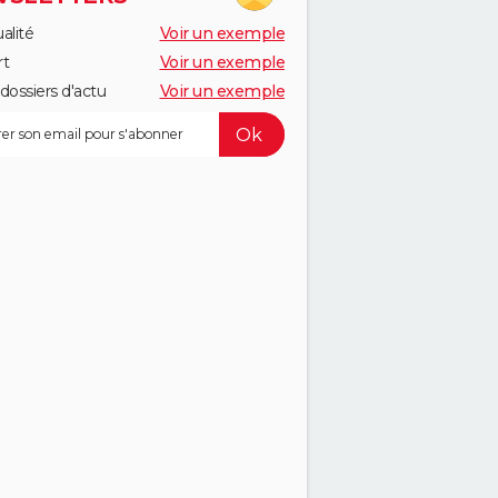
alité
Voir un exemple
rt
Voir un exemple
dossiers d'actu
Voir un exemple