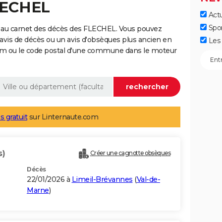
LECHEL
Actu
Spo
 au carnet des décès des FLECHEL. Vous pouvez
 avis de décès ou un avis d'obsèques plus ancien en
Les 
nom ou le code postal d'une commune dans le moteur
s gratuit
sur Linternaute.com
s)
Créer une cagnotte obsèques
Décès
22/01/2026 à
Limeil-Brévannes
(
Val-de-
Marne
)