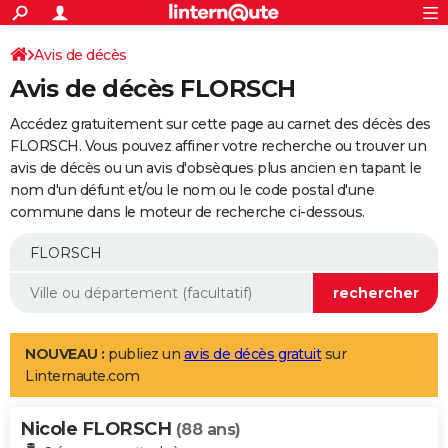
ACTUALITÉS
Connexion
S'inscrire
Avis de décès
Rechercher
Société
Education
Villes
Politique
Faits Divers
Monde
+
SPORT
Avis de décès FLORSCH
Football
Cyclisme
Forum
Coupe du monde 2026
Tennis
Rugby
CULTURE
Accédez gratuitement sur cette page au carnet des décès des
TNT
Cinéma
Musique
Programme TV
Streaming
Sorties cinéma
+
FLORSCH. Vous pouvez affiner votre recherche ou trouver un
FINANCE
avis de décès ou un avis d'obsèques plus ancien en tapant le
Impôts
Immobilier
Banque
Crédit
Retraite
Epargne
Risques naturels par ville
Assurance
AUTO
nom d'un défunt et/ou le nom ou le code postal d'une
commune dans le moteur de recherche ci-dessous.
Réserver un essai
Berlines
Forum auto
Essais
Citadines
SUV
+
HIGH-TECH
Meilleur smartphone
Ordinateurs
Guide high-tech
Mobiles
Internet
Jeux vidéo
+
BRICOLAGE
Aménagement intérieur
Cuisine
Jardinage
+
Forum
Extérieur
Salle de bains
Rangement
WEEK-END
Escapades
Expositions
Week-end nature
Guides de France
Patrimoine
Musées
+
LIFESTYLE
NOUVEAU :
publiez un
avis de décès gratuit
sur
Linternaute.com
Bien-être
Mode
+
Art de vivre
Loisirs
Modes de vie
SANTE
Nicole FLORSCH
Guide de la santé
Médicaments
+
Alimentation
Maladies
Sommeil
(88 ans)
VOYAGE