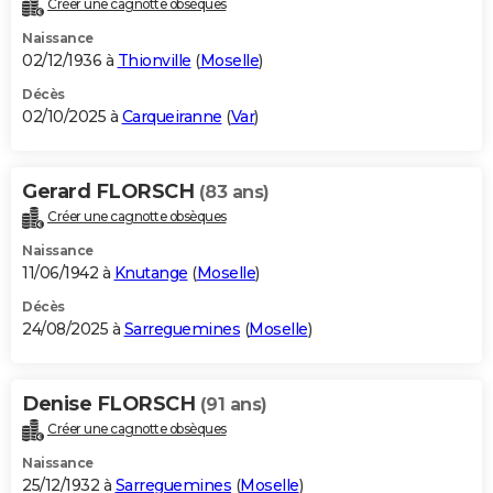
Créer une cagnotte obsèques
City break
Voyage de noces
Climat
Destinations
Voyage nature
Forum
+
PHOTO
Naissance
02/12/1936 à
Thionville
(
Moselle
)
GUIDES D'ACHAT
Décès
02/10/2025 à
Carqueiranne
(
Var
)
BONS PLANS
CARTE DE VOEUX
Gerard FLORSCH
(83 ans)
Carte Bonne année
Carte Pâques
Carte de Noël
Carte Saint-Valentin
Carte d'anniversaire
DICTIONNAIRE
Créer une cagnotte obsèques
Biographies
Expressions
Dictionnaire
Citations
Proverbes
PROGRAMME TV
Naissance
11/06/1942 à
Knutange
(
Moselle
)
COPAINS D'AVANT
Décès
24/08/2025 à
Sarreguemines
(
Moselle
)
Se connecter
Collèges
Universités
Service militaire
S'inscrire
Lycées
Primaires
Entreprises
Avis de recherche
AVIS DE DÉCÈS
FORUM
Denise FLORSCH
(91 ans)
Lifestyle
Sport
Television
Cinema
Bricolage
Culture
Auto
Voyage
Créer une cagnotte obsèques
Naissance
25/12/1932 à
Sarreguemines
(
Moselle
)