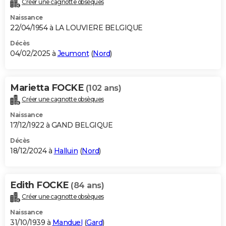
Créer une cagnotte obsèques
City break
Voyage de noces
Climat
Destinations
Voyage nature
Forum
+
PHOTO
Naissance
22/04/1954 à LA LOUVIERE BELGIQUE
GUIDES D'ACHAT
Décès
04/02/2025 à
Jeumont
(
Nord
)
BONS PLANS
CARTE DE VOEUX
Marietta FOCKE
(102 ans)
Carte Bonne année
Carte Pâques
Carte de Noël
Carte Saint-Valentin
Carte d'anniversaire
DICTIONNAIRE
Créer une cagnotte obsèques
Biographies
Expressions
Dictionnaire
Citations
Proverbes
PROGRAMME TV
Naissance
17/12/1922 à GAND BELGIQUE
COPAINS D'AVANT
Décès
18/12/2024 à
Halluin
(
Nord
)
Se connecter
Collèges
Universités
Service militaire
S'inscrire
Lycées
Primaires
Entreprises
Avis de recherche
AVIS DE DÉCÈS
FORUM
Edith FOCKE
(84 ans)
Lifestyle
Sport
Television
Cinema
Bricolage
Culture
Auto
Voyage
Créer une cagnotte obsèques
Naissance
31/10/1939 à
Manduel
(
Gard
)