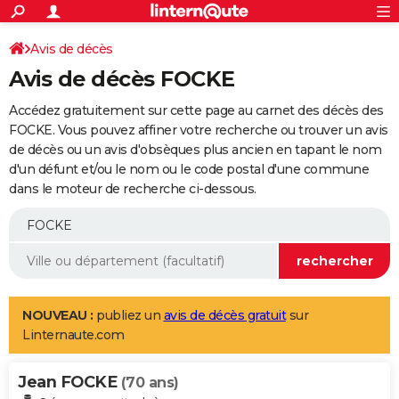
ACTUALITÉS
Connexion
S'inscrire
Avis de décès
Rechercher
Société
Education
Villes
Politique
Faits Divers
Monde
+
SPORT
Avis de décès FOCKE
Football
Cyclisme
Forum
Coupe du monde 2026
Tennis
Rugby
CULTURE
Accédez gratuitement sur cette page au carnet des décès des
TNT
Cinéma
Musique
Programme TV
Streaming
Sorties cinéma
+
FOCKE. Vous pouvez affiner votre recherche ou trouver un avis
FINANCE
de décès ou un avis d'obsèques plus ancien en tapant le nom
Impôts
Immobilier
Banque
Crédit
Retraite
Epargne
Risques naturels par ville
Assurance
AUTO
d'un défunt et/ou le nom ou le code postal d'une commune
dans le moteur de recherche ci-dessous.
Réserver un essai
Berlines
Forum auto
Essais
Citadines
SUV
+
HIGH-TECH
Meilleur smartphone
Ordinateurs
Guide high-tech
Mobiles
Internet
Jeux vidéo
+
BRICOLAGE
Aménagement intérieur
Cuisine
Jardinage
+
Forum
Extérieur
Salle de bains
Rangement
WEEK-END
Escapades
Expositions
Week-end nature
Guides de France
Patrimoine
Musées
+
LIFESTYLE
NOUVEAU :
publiez un
avis de décès gratuit
sur
Linternaute.com
Bien-être
Mode
+
Art de vivre
Loisirs
Modes de vie
SANTE
Jean FOCKE
Guide de la santé
Médicaments
+
Alimentation
Maladies
Sommeil
(70 ans)
VOYAGE