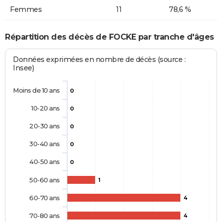
Femmes
11
78,6 %
Répartition des décès de FOCKE par tranche d'âges
Données exprimées en nombre de décès (source :
Insee)
Moins de 10 ans
0
10-20 ans
0
20-30 ans
0
30-40 ans
0
40-50 ans
0
50-60 ans
1
60-70 ans
4
70-80 ans
4