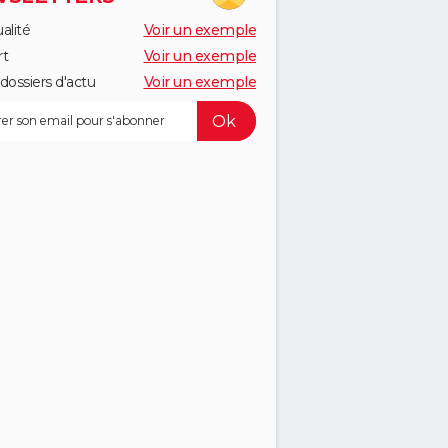
alité
Voir un exemple
rt
Voir un exemple
dossiers d'actu
Voir un exemple