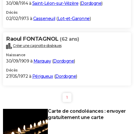
30/08/1914 à
Saint-Léon-sur-Vézère
(
Dordogne
)
Décès
02/02/1973 à
Casseneuil
(
Lot-et-Garonne
)
Raoul FONTAGNOL
(62 ans)
Créer une cagnotte obsèques
Naissance
30/09/1909 à
Marquay
(
Dordogne
)
Décès
27/05/1972 à
Périgueux
(
Dordogne
)
1
Carte de condoléances : envoyer
gratuitement une carte