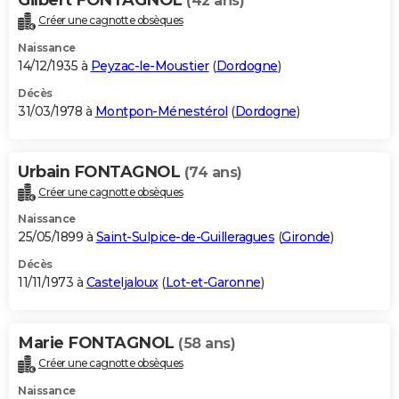
(42 ans)
Créer une cagnotte obsèques
Naissance
14/12/1935 à
Peyzac-le-Moustier
(
Dordogne
)
Décès
31/03/1978 à
Montpon-Ménestérol
(
Dordogne
)
Urbain FONTAGNOL
(74 ans)
Créer une cagnotte obsèques
Naissance
25/05/1899 à
Saint-Sulpice-de-Guilleragues
(
Gironde
)
Décès
11/11/1973 à
Casteljaloux
(
Lot-et-Garonne
)
Marie FONTAGNOL
(58 ans)
Créer une cagnotte obsèques
Naissance