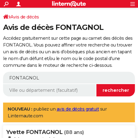
ACTUALITÉS
Connexion
S'inscrire
Avis de décès
Rechercher
Société
Education
Villes
Politique
Faits Divers
Monde
+
SPORT
Avis de décès FONTAGNOL
Football
Cyclisme
Forum
Coupe du monde 2026
Tennis
Rugby
CULTURE
Accédez gratuitement sur cette page au carnet des décès des
TNT
Cinéma
Musique
Programme TV
Streaming
Sorties cinéma
+
FONTAGNOL. Vous pouvez affiner votre recherche ou trouver
FINANCE
un avis de décès ou un avis d'obsèques plus ancien en tapant
Impôts
Immobilier
Banque
Crédit
Retraite
Epargne
Risques naturels par ville
Assurance
AUTO
le nom d'un défunt et/ou le nom ou le code postal d'une
commune dans le moteur de recherche ci-dessous.
Réserver un essai
Berlines
Forum auto
Essais
Citadines
SUV
+
HIGH-TECH
Meilleur smartphone
Ordinateurs
Guide high-tech
Mobiles
Internet
Jeux vidéo
+
BRICOLAGE
Aménagement intérieur
Cuisine
Jardinage
+
Forum
Extérieur
Salle de bains
Rangement
WEEK-END
Escapades
Expositions
Week-end nature
Guides de France
Patrimoine
Musées
+
LIFESTYLE
NOUVEAU :
publiez un
avis de décès gratuit
sur
Linternaute.com
Bien-être
Mode
+
Art de vivre
Loisirs
Modes de vie
SANTE
Yvette FONTAGNOL
Guide de la santé
Médicaments
+
Alimentation
Maladies
Sommeil
(88 ans)
VOYAGE