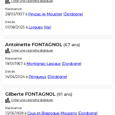
Créer une cagnotte obsèques
City break
Voyage de noces
Climat
Destinations
Voyage nature
Forum
+
PHOTO
Naissance
28/03/1937 à
Peyzac-le-Moustier
(
Dordogne
)
GUIDES D'ACHAT
Décès
01/08/2025 à
Lorgues
(
Var
)
BONS PLANS
CARTE DE VOEUX
Antoinette FONTAGNOL
(67 ans)
Carte Bonne année
Carte Pâques
Carte de Noël
Carte Saint-Valentin
Carte d'anniversaire
DICTIONNAIRE
Créer une cagnotte obsèques
Biographies
Expressions
Dictionnaire
Citations
Proverbes
PROGRAMME TV
Naissance
19/01/1957 à
Montignac-Lascaux
(
Dordogne
)
COPAINS D'AVANT
Décès
14/04/2024 à
Périgueux
(
Dordogne
)
Se connecter
Collèges
Universités
Service militaire
S'inscrire
Lycées
Primaires
Entreprises
Avis de recherche
AVIS DE DÉCÈS
FORUM
Gilberte FONTAGNOL
(91 ans)
Lifestyle
Sport
Television
Cinema
Bricolage
Culture
Auto
Voyage
Créer une cagnotte obsèques
Naissance
13/05/1928 à
Coux et Bigaroque-Mouzens
(
Dordogne
)