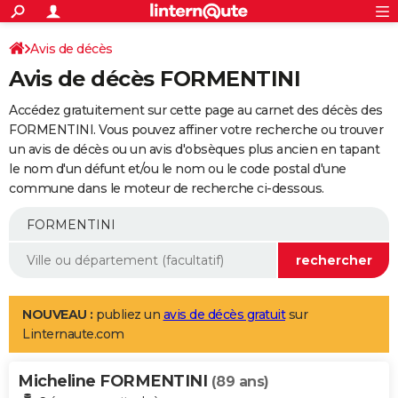
ACTUALITÉS
Connexion
S'inscrire
Avis de décès
Rechercher
Société
Education
Villes
Politique
Faits Divers
Monde
+
SPORT
Avis de décès FORMENTINI
Football
Cyclisme
Forum
Coupe du monde 2026
Tennis
Rugby
CULTURE
Accédez gratuitement sur cette page au carnet des décès des
TNT
Cinéma
Musique
Programme TV
Streaming
Sorties cinéma
+
FORMENTINI. Vous pouvez affiner votre recherche ou trouver
FINANCE
un avis de décès ou un avis d'obsèques plus ancien en tapant
Impôts
Immobilier
Banque
Crédit
Retraite
Epargne
Risques naturels par ville
Assurance
AUTO
le nom d'un défunt et/ou le nom ou le code postal d'une
commune dans le moteur de recherche ci-dessous.
Réserver un essai
Berlines
Forum auto
Essais
Citadines
SUV
+
HIGH-TECH
Meilleur smartphone
Ordinateurs
Guide high-tech
Mobiles
Internet
Jeux vidéo
+
BRICOLAGE
Aménagement intérieur
Cuisine
Jardinage
+
Forum
Extérieur
Salle de bains
Rangement
WEEK-END
Escapades
Expositions
Week-end nature
Guides de France
Patrimoine
Musées
+
LIFESTYLE
NOUVEAU :
publiez un
avis de décès gratuit
sur
Linternaute.com
Bien-être
Mode
+
Art de vivre
Loisirs
Modes de vie
SANTE
Micheline FORMENTINI
Guide de la santé
Médicaments
+
Alimentation
Maladies
Sommeil
(89 ans)
VOYAGE