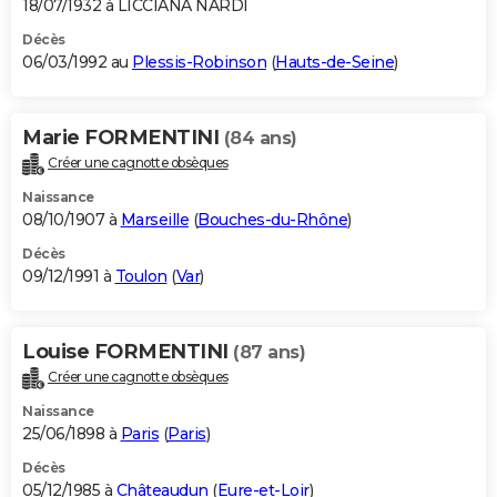
18/07/1932 à LICCIANA NARDI
Décès
06/03/1992 au
Plessis-Robinson
(
Hauts-de-Seine
)
Marie FORMENTINI
(84 ans)
Créer une cagnotte obsèques
Naissance
08/10/1907 à
Marseille
(
Bouches-du-Rhône
)
Décès
09/12/1991 à
Toulon
(
Var
)
Louise FORMENTINI
(87 ans)
Créer une cagnotte obsèques
Naissance
25/06/1898 à
Paris
(
Paris
)
Décès
05/12/1985 à
Châteaudun
(
Eure-et-Loir
)