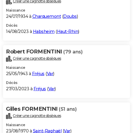
Créer une cagnotte obsèques
City break
Voyage de noces
Climat
Destinations
Voyage nature
Forum
+
PHOTO
Naissance
24/07/1934 à
Charquemont
(
Doubs
)
GUIDES D'ACHAT
Décès
14/08/2023 à
Habsheim
(
Haut-Rhin
)
BONS PLANS
CARTE DE VOEUX
Robert FORMENTINI
(79 ans)
Carte Bonne année
Carte Pâques
Carte de Noël
Carte Saint-Valentin
Carte d'anniversaire
DICTIONNAIRE
Créer une cagnotte obsèques
Biographies
Expressions
Dictionnaire
Citations
Proverbes
PROGRAMME TV
Naissance
25/05/1943 à
Fréjus
(
Var
)
COPAINS D'AVANT
Décès
27/03/2023 à
Fréjus
(
Var
)
Se connecter
Collèges
Universités
Service militaire
S'inscrire
Lycées
Primaires
Entreprises
Avis de recherche
AVIS DE DÉCÈS
FORUM
Gilles FORMENTINI
(51 ans)
Lifestyle
Sport
Television
Cinema
Bricolage
Culture
Auto
Voyage
Créer une cagnotte obsèques
Naissance
23/08/1970 à
Saint-Raphaël
(
Var
)