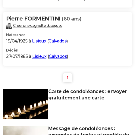
Pierre FORMENTINI
(60 ans)
Créer une cagnotte obsèques
Naissance
19/04/1925 à
Lisieux
(
Calvados
)
Décès
27/07/1985 à
Lisieux
(
Calvados
)
1
Carte de condoléances : envoyer
gratuitement une carte
Message de condoléances :
exemples de textes et modèle de