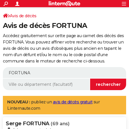
ACTUALITÉS
Connexion
S'inscrire
Avis de décès
Rechercher
Société
Education
Villes
Politique
Faits Divers
Monde
+
SPORT
Avis de décès FORTUNA
Football
Cyclisme
Forum
Coupe du monde 2026
Tennis
Rugby
CULTURE
Accédez gratuitement sur cette page au carnet des décès des
TNT
Cinéma
Musique
Programme TV
Streaming
Sorties cinéma
+
FORTUNA. Vous pouvez affiner votre recherche ou trouver un
FINANCE
avis de décès ou un avis d'obsèques plus ancien en tapant le
Impôts
Immobilier
Banque
Crédit
Retraite
Epargne
Risques naturels par ville
Assurance
AUTO
nom d'un défunt et/ou le nom ou le code postal d'une
commune dans le moteur de recherche ci-dessous.
Réserver un essai
Berlines
Forum auto
Essais
Citadines
SUV
+
HIGH-TECH
Meilleur smartphone
Ordinateurs
Guide high-tech
Mobiles
Internet
Jeux vidéo
+
BRICOLAGE
Aménagement intérieur
Cuisine
Jardinage
+
Forum
Extérieur
Salle de bains
Rangement
WEEK-END
Escapades
Expositions
Week-end nature
Guides de France
Patrimoine
Musées
+
LIFESTYLE
NOUVEAU :
publiez un
avis de décès gratuit
sur
Linternaute.com
Bien-être
Mode
+
Art de vivre
Loisirs
Modes de vie
SANTE
Serge FORTUNA
Guide de la santé
Médicaments
+
Alimentation
Maladies
Sommeil
(69 ans)
VOYAGE