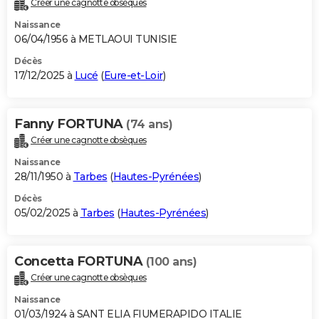
Créer une cagnotte obsèques
City break
Voyage de noces
Climat
Destinations
Voyage nature
Forum
+
PHOTO
Naissance
06/04/1956 à METLAOUI TUNISIE
GUIDES D'ACHAT
Décès
17/12/2025 à
Lucé
(
Eure-et-Loir
)
BONS PLANS
CARTE DE VOEUX
Fanny FORTUNA
(74 ans)
Carte Bonne année
Carte Pâques
Carte de Noël
Carte Saint-Valentin
Carte d'anniversaire
DICTIONNAIRE
Créer une cagnotte obsèques
Biographies
Expressions
Dictionnaire
Citations
Proverbes
PROGRAMME TV
Naissance
28/11/1950 à
Tarbes
(
Hautes-Pyrénées
)
COPAINS D'AVANT
Décès
05/02/2025 à
Tarbes
(
Hautes-Pyrénées
)
Se connecter
Collèges
Universités
Service militaire
S'inscrire
Lycées
Primaires
Entreprises
Avis de recherche
AVIS DE DÉCÈS
FORUM
Concetta FORTUNA
(100 ans)
Lifestyle
Sport
Television
Cinema
Bricolage
Culture
Auto
Voyage
Créer une cagnotte obsèques
Naissance
01/03/1924 à SANT ELIA FIUMERAPIDO ITALIE