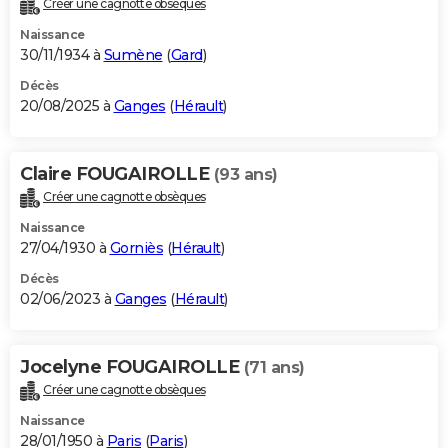
Créer une cagnotte obsèques
City break
Voyage de noces
Climat
Destinations
Voyage nature
Forum
+
PHOTO
Naissance
30/11/1934 à
Sumène
(
Gard
)
GUIDES D'ACHAT
Décès
20/08/2025 à
Ganges
(
Hérault
)
BONS PLANS
CARTE DE VOEUX
Claire FOUGAIROLLE
(93 ans)
Carte Bonne année
Carte Pâques
Carte de Noël
Carte Saint-Valentin
Carte d'anniversaire
DICTIONNAIRE
Créer une cagnotte obsèques
Biographies
Expressions
Dictionnaire
Citations
Proverbes
PROGRAMME TV
Naissance
27/04/1930 à
Gorniès
(
Hérault
)
COPAINS D'AVANT
Décès
02/06/2023 à
Ganges
(
Hérault
)
Se connecter
Collèges
Universités
Service militaire
S'inscrire
Lycées
Primaires
Entreprises
Avis de recherche
AVIS DE DÉCÈS
FORUM
Jocelyne FOUGAIROLLE
(71 ans)
Lifestyle
Sport
Television
Cinema
Bricolage
Culture
Auto
Voyage
Créer une cagnotte obsèques
Naissance
28/01/1950 à
Paris
(
Paris
)