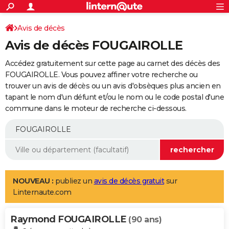
ACTUALITÉS
Connexion
S'inscrire
Avis de décès
Rechercher
Société
Education
Villes
Politique
Faits Divers
Monde
+
SPORT
Avis de décès FOUGAIROLLE
Football
Cyclisme
Forum
Coupe du monde 2026
Tennis
Rugby
CULTURE
Accédez gratuitement sur cette page au carnet des décès des
TNT
Cinéma
Musique
Programme TV
Streaming
Sorties cinéma
+
FOUGAIROLLE. Vous pouvez affiner votre recherche ou
FINANCE
trouver un avis de décès ou un avis d'obsèques plus ancien en
Impôts
Immobilier
Banque
Crédit
Retraite
Epargne
Risques naturels par ville
Assurance
AUTO
tapant le nom d'un défunt et/ou le nom ou le code postal d'une
commune dans le moteur de recherche ci-dessous.
Réserver un essai
Berlines
Forum auto
Essais
Citadines
SUV
+
HIGH-TECH
Meilleur smartphone
Ordinateurs
Guide high-tech
Mobiles
Internet
Jeux vidéo
+
BRICOLAGE
Aménagement intérieur
Cuisine
Jardinage
+
Forum
Extérieur
Salle de bains
Rangement
WEEK-END
Escapades
Expositions
Week-end nature
Guides de France
Patrimoine
Musées
+
LIFESTYLE
NOUVEAU :
publiez un
avis de décès gratuit
sur
Linternaute.com
Bien-être
Mode
+
Art de vivre
Loisirs
Modes de vie
SANTE
Raymond FOUGAIROLLE
Guide de la santé
Médicaments
+
Alimentation
Maladies
Sommeil
(90 ans)
VOYAGE