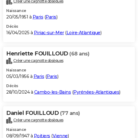
Créer une cagnotte obsèques
City break
Voyage de noces
Climat
Destinations
Voyage nature
Forum
+
PHOTO
Naissance
20/05/1951 à
Paris
(
Paris
)
GUIDES D'ACHAT
Décès
16/04/2025 à
Piriac-sur-Mer
(
Loire-Atlantique
)
BONS PLANS
CARTE DE VOEUX
Henriette FOUILLOUD
(68 ans)
Carte Bonne année
Carte Pâques
Carte de Noël
Carte Saint-Valentin
Carte d'anniversaire
DICTIONNAIRE
Créer une cagnotte obsèques
Biographies
Expressions
Dictionnaire
Citations
Proverbes
PROGRAMME TV
Naissance
05/03/1956 à
Paris
(
Paris
)
COPAINS D'AVANT
Décès
28/10/2024 à
Cambo-les-Bains
(
Pyrénées-Atlantiques
)
Se connecter
Collèges
Universités
Service militaire
S'inscrire
Lycées
Primaires
Entreprises
Avis de recherche
AVIS DE DÉCÈS
FORUM
Daniel FOUILLOUD
(77 ans)
Lifestyle
Sport
Television
Cinema
Bricolage
Culture
Auto
Voyage
Créer une cagnotte obsèques
Naissance
08/09/1947 à
Poitiers
(
Vienne
)