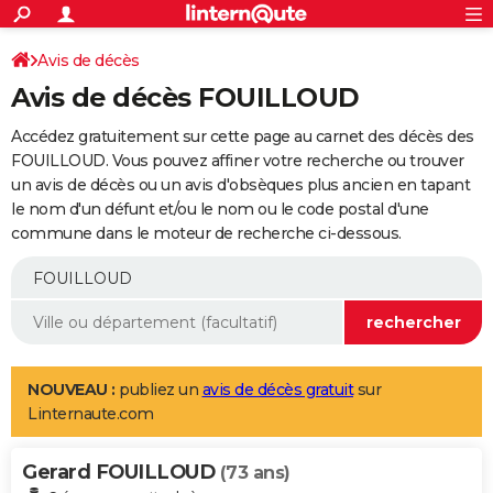
ACTUALITÉS
Connexion
S'inscrire
Avis de décès
Rechercher
Société
Education
Villes
Politique
Faits Divers
Monde
+
SPORT
Avis de décès FOUILLOUD
Football
Cyclisme
Forum
Coupe du monde 2026
Tennis
Rugby
CULTURE
Accédez gratuitement sur cette page au carnet des décès des
TNT
Cinéma
Musique
Programme TV
Streaming
Sorties cinéma
+
FOUILLOUD. Vous pouvez affiner votre recherche ou trouver
FINANCE
un avis de décès ou un avis d'obsèques plus ancien en tapant
Impôts
Immobilier
Banque
Crédit
Retraite
Epargne
Risques naturels par ville
Assurance
AUTO
le nom d'un défunt et/ou le nom ou le code postal d'une
commune dans le moteur de recherche ci-dessous.
Réserver un essai
Berlines
Forum auto
Essais
Citadines
SUV
+
HIGH-TECH
Meilleur smartphone
Ordinateurs
Guide high-tech
Mobiles
Internet
Jeux vidéo
+
BRICOLAGE
Aménagement intérieur
Cuisine
Jardinage
+
Forum
Extérieur
Salle de bains
Rangement
WEEK-END
Escapades
Expositions
Week-end nature
Guides de France
Patrimoine
Musées
+
LIFESTYLE
NOUVEAU :
publiez un
avis de décès gratuit
sur
Linternaute.com
Bien-être
Mode
+
Art de vivre
Loisirs
Modes de vie
SANTE
Gerard FOUILLOUD
Guide de la santé
Médicaments
+
Alimentation
Maladies
Sommeil
(73 ans)
VOYAGE