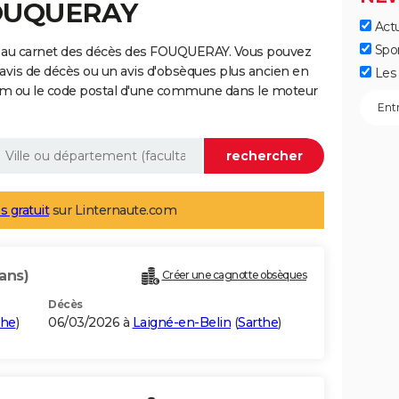
FOUQUERAY
Actu
Spo
e au carnet des décès des FOUQUERAY. Vous pouvez
 avis de décès ou un avis d'obsèques plus ancien en
Les 
nom ou le code postal d'une commune dans le moteur
s gratuit
sur Linternaute.com
ans)
Créer une cagnotte obsèques
Décès
the
)
06/03/2026 à
Laigné-en-Belin
(
Sarthe
)