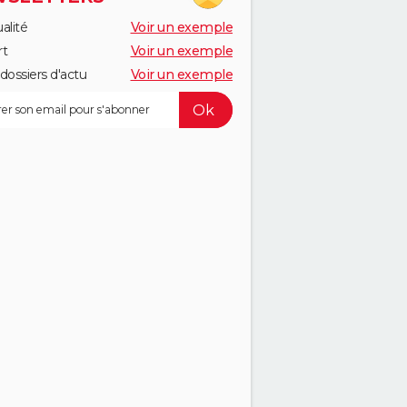
alité
Voir un exemple
rt
Voir un exemple
dossiers d'actu
Voir un exemple