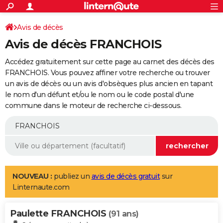
ACTUALITÉS
Connexion
S'inscrire
Avis de décès
Rechercher
Société
Education
Villes
Politique
Faits Divers
Monde
+
SPORT
Avis de décès FRANCHOIS
Football
Cyclisme
Forum
Coupe du monde 2026
Tennis
Rugby
CULTURE
Accédez gratuitement sur cette page au carnet des décès des
TNT
Cinéma
Musique
Programme TV
Streaming
Sorties cinéma
+
FRANCHOIS. Vous pouvez affiner votre recherche ou trouver
FINANCE
un avis de décès ou un avis d'obsèques plus ancien en tapant
Impôts
Immobilier
Banque
Crédit
Retraite
Epargne
Risques naturels par ville
Assurance
AUTO
le nom d'un défunt et/ou le nom ou le code postal d'une
commune dans le moteur de recherche ci-dessous.
Réserver un essai
Berlines
Forum auto
Essais
Citadines
SUV
+
HIGH-TECH
Meilleur smartphone
Ordinateurs
Guide high-tech
Mobiles
Internet
Jeux vidéo
+
BRICOLAGE
Aménagement intérieur
Cuisine
Jardinage
+
Forum
Extérieur
Salle de bains
Rangement
WEEK-END
Escapades
Expositions
Week-end nature
Guides de France
Patrimoine
Musées
+
LIFESTYLE
NOUVEAU :
publiez un
avis de décès gratuit
sur
Linternaute.com
Bien-être
Mode
+
Art de vivre
Loisirs
Modes de vie
SANTE
Paulette FRANCHOIS
Guide de la santé
Médicaments
+
Alimentation
Maladies
Sommeil
(91 ans)
VOYAGE