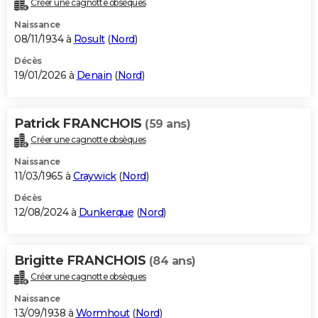
Créer une cagnotte obsèques
City break
Voyage de noces
Climat
Destinations
Voyage nature
Forum
+
PHOTO
Naissance
08/11/1934 à
Rosult
(
Nord
)
GUIDES D'ACHAT
Décès
19/01/2026 à
Denain
(
Nord
)
BONS PLANS
CARTE DE VOEUX
Patrick FRANCHOIS
(59 ans)
Carte Bonne année
Carte Pâques
Carte de Noël
Carte Saint-Valentin
Carte d'anniversaire
DICTIONNAIRE
Créer une cagnotte obsèques
Biographies
Expressions
Dictionnaire
Citations
Proverbes
PROGRAMME TV
Naissance
11/03/1965 à
Craywick
(
Nord
)
COPAINS D'AVANT
Décès
12/08/2024 à
Dunkerque
(
Nord
)
Se connecter
Collèges
Universités
Service militaire
S'inscrire
Lycées
Primaires
Entreprises
Avis de recherche
AVIS DE DÉCÈS
FORUM
Brigitte FRANCHOIS
(84 ans)
Lifestyle
Sport
Television
Cinema
Bricolage
Culture
Auto
Voyage
Créer une cagnotte obsèques
Naissance
13/09/1938 à
Wormhout
(
Nord
)