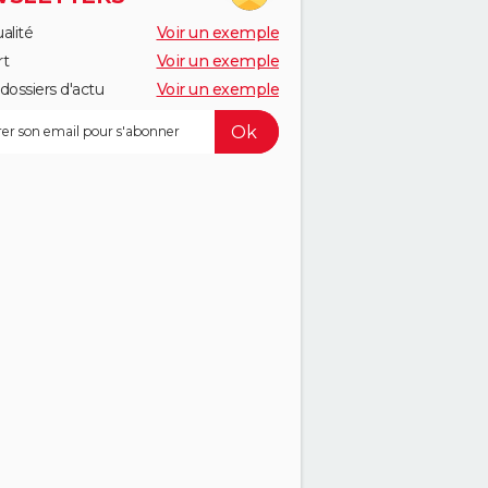
alité
Voir un exemple
rt
Voir un exemple
dossiers d'actu
Voir un exemple