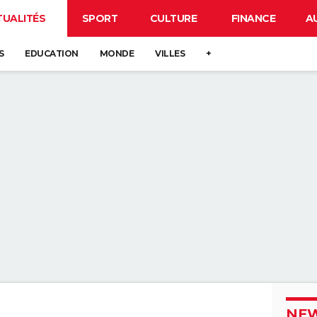
TUALITÉS
SPORT
CULTURE
FINANCE
A
S
EDUCATION
MONDE
VILLES
+
NEW