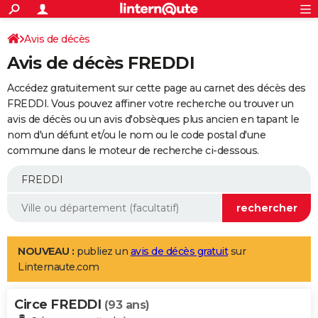
ACTUALITÉS
Connexion
S'inscrire
Avis de décès
Rechercher
Société
Education
Villes
Politique
Faits Divers
Monde
+
SPORT
Avis de décès FREDDI
Football
Cyclisme
Forum
Coupe du monde 2026
Tennis
Rugby
CULTURE
Accédez gratuitement sur cette page au carnet des décès des
TNT
Cinéma
Musique
Programme TV
Streaming
Sorties cinéma
+
FREDDI. Vous pouvez affiner votre recherche ou trouver un
FINANCE
avis de décès ou un avis d'obsèques plus ancien en tapant le
Impôts
Immobilier
Banque
Crédit
Retraite
Epargne
Risques naturels par ville
Assurance
AUTO
nom d'un défunt et/ou le nom ou le code postal d'une
commune dans le moteur de recherche ci-dessous.
Réserver un essai
Berlines
Forum auto
Essais
Citadines
SUV
+
HIGH-TECH
Meilleur smartphone
Ordinateurs
Guide high-tech
Mobiles
Internet
Jeux vidéo
+
BRICOLAGE
Aménagement intérieur
Cuisine
Jardinage
+
Forum
Extérieur
Salle de bains
Rangement
WEEK-END
Escapades
Expositions
Week-end nature
Guides de France
Patrimoine
Musées
+
LIFESTYLE
NOUVEAU :
publiez un
avis de décès gratuit
sur
Linternaute.com
Bien-être
Mode
+
Art de vivre
Loisirs
Modes de vie
SANTE
Circe FREDDI
Guide de la santé
Médicaments
+
Alimentation
Maladies
Sommeil
(93 ans)
VOYAGE