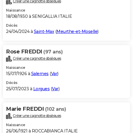
Créer une cagnotte obsèques
City break
Voyage de noces
Climat
Destinations
Voyage nature
Forum
+
PHOTO
Naissance
18/08/1930 à SENIGALLIA ITALIE
GUIDES D'ACHAT
Décès
24/04/2024 à
Saint-Max
(
Meurthe-et-Moselle
)
BONS PLANS
CARTE DE VOEUX
Rose FREDDI
(97 ans)
Carte Bonne année
Carte Pâques
Carte de Noël
Carte Saint-Valentin
Carte d'anniversaire
DICTIONNAIRE
Créer une cagnotte obsèques
Biographies
Expressions
Dictionnaire
Citations
Proverbes
PROGRAMME TV
Naissance
15/07/1926 à
Salernes
(
Var
)
COPAINS D'AVANT
Décès
25/07/2023 à
Lorgues
(
Var
)
Se connecter
Collèges
Universités
Service militaire
S'inscrire
Lycées
Primaires
Entreprises
Avis de recherche
AVIS DE DÉCÈS
FORUM
Marie FREDDI
(102 ans)
Lifestyle
Sport
Television
Cinema
Bricolage
Culture
Auto
Voyage
Créer une cagnotte obsèques
Naissance
26/06/1921 à ROCCABIANCA ITALIE