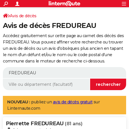
ACTUALITÉS
Connexion
S'inscrire
Avis de décès
Rechercher
Société
Education
Villes
Politique
Faits Divers
Monde
+
SPORT
Avis de décès FREDUREAU
Football
Cyclisme
Forum
Coupe du monde 2026
Tennis
Rugby
CULTURE
Accédez gratuitement sur cette page au carnet des décès des
TNT
Cinéma
Musique
Programme TV
Streaming
Sorties cinéma
+
FREDUREAU. Vous pouvez affiner votre recherche ou trouver
FINANCE
un avis de décès ou un avis d'obsèques plus ancien en tapant
Impôts
Immobilier
Banque
Crédit
Retraite
Epargne
Risques naturels par ville
Assurance
AUTO
le nom d'un défunt et/ou le nom ou le code postal d'une
commune dans le moteur de recherche ci-dessous.
Réserver un essai
Berlines
Forum auto
Essais
Citadines
SUV
+
HIGH-TECH
Meilleur smartphone
Ordinateurs
Guide high-tech
Mobiles
Internet
Jeux vidéo
+
BRICOLAGE
Aménagement intérieur
Cuisine
Jardinage
+
Forum
Extérieur
Salle de bains
Rangement
WEEK-END
Escapades
Expositions
Week-end nature
Guides de France
Patrimoine
Musées
+
LIFESTYLE
NOUVEAU :
publiez un
avis de décès gratuit
sur
Linternaute.com
Bien-être
Mode
+
Art de vivre
Loisirs
Modes de vie
SANTE
Pierrette FREDUREAU
Guide de la santé
Médicaments
+
Alimentation
Maladies
Sommeil
(81 ans)
VOYAGE