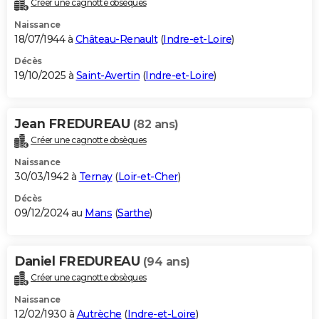
Créer une cagnotte obsèques
City break
Voyage de noces
Climat
Destinations
Voyage nature
Forum
+
PHOTO
Naissance
18/07/1944 à
Château-Renault
(
Indre-et-Loire
)
GUIDES D'ACHAT
Décès
19/10/2025 à
Saint-Avertin
(
Indre-et-Loire
)
BONS PLANS
CARTE DE VOEUX
Jean FREDUREAU
(82 ans)
Carte Bonne année
Carte Pâques
Carte de Noël
Carte Saint-Valentin
Carte d'anniversaire
DICTIONNAIRE
Créer une cagnotte obsèques
Biographies
Expressions
Dictionnaire
Citations
Proverbes
PROGRAMME TV
Naissance
30/03/1942 à
Ternay
(
Loir-et-Cher
)
COPAINS D'AVANT
Décès
09/12/2024 au
Mans
(
Sarthe
)
Se connecter
Collèges
Universités
Service militaire
S'inscrire
Lycées
Primaires
Entreprises
Avis de recherche
AVIS DE DÉCÈS
FORUM
Daniel FREDUREAU
(94 ans)
Lifestyle
Sport
Television
Cinema
Bricolage
Culture
Auto
Voyage
Créer une cagnotte obsèques
Naissance
12/02/1930 à
Autrèche
(
Indre-et-Loire
)