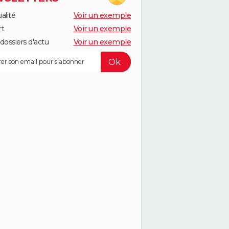
alité
Voir un exemple
rt
Voir un exemple
dossiers d'actu
Voir un exemple