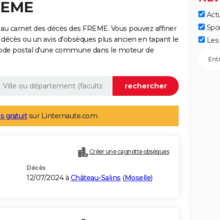
REME
Actu
Spo
 au carnet des décès des FREME. Vous pouvez affiner
 décès ou un avis d'obsèques plus ancien en tapant le
Les 
code postal d'une commune dans le moteur de
s gratuit
sur Linternaute.com
Créer une cagnotte obsèques
Décès
12/07/2024 à
Château-Salins
(
Moselle
)