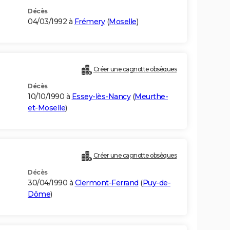
Décès
04/03/1992 à
Frémery
(
Moselle
)
Créer une cagnotte obsèques
Décès
10/10/1990 à
Essey-lès-Nancy
(
Meurthe-
et-Moselle
)
Créer une cagnotte obsèques
Décès
30/04/1990 à
Clermont-Ferrand
(
Puy-de-
Dôme
)